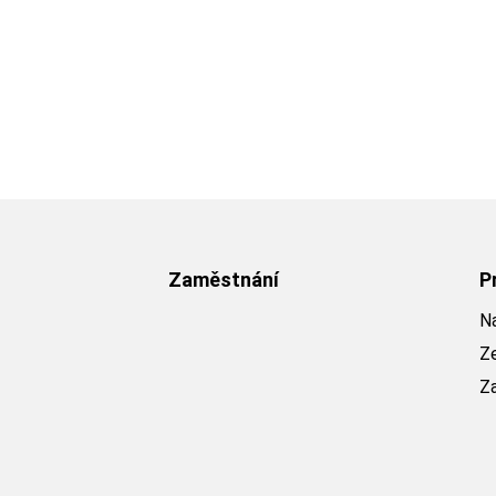
Zaměstnání
P
Na
Z
Z