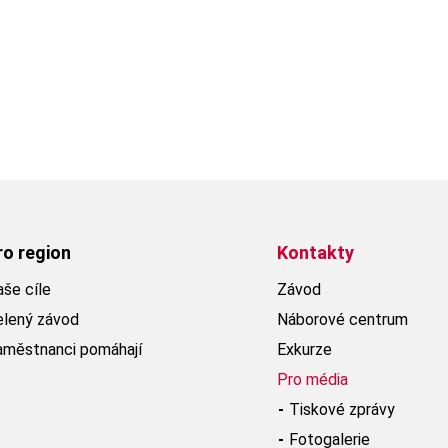
ro region
Kontakty
še cíle
Závod
elený závod
Náborové centrum
aměstnanci pomáhají
Exkurze
Pro média
Tiskové zprávy
Fotogalerie