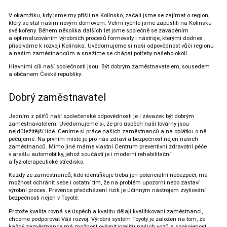
V okamžiku, kdy jsme my přišli na Kolínsko, začali jsme se zajímat o region,
který se stal naším novým domovem. Velmi rychle jsme zapustili na Kolínsku
své kořeny. Během několika dalších let jsme společně se zaváděním
a optimalizováním výrobních procesů formovaly i nástroje, kterými dodnes
přispíváme k rozvoji Kolínska. Uvědomujeme si naši odpovědnost vůči regionu
a našim zaměstnancům a snažíme se chápat potřeby našeho okolí.
Hlavními cíli naší společnosti jsou: Být dobrým zaměstnavatelem, sousedem
a občanem České republiky.
Dobrý zaměstnavatel
Jedním z pilířů naší společenské odpovědnosti je i závazek být dobrým
zaměstnavatelem. Uvědomujeme si, že pro úspěch naší továrny jsou
nejdůležitější lidé. Ceníme si práce našich zaměstnanců a na oplátku o ně
pečujeme. Na prvním místě je pro nás zdraví a bezpečnost nejen našich
zaměstnanců. Mimo jiné máme vlastní Centrum preventivní zdravotní péče
v areálu automobilky, jehož součástí je i moderní rehabilitační
a fyzioterapeutické středisko.
Každý ze zaměstnanců, kdo identifikuje třeba jen potenciální nebezpečí, má
možnost ochránit sebe i ostatní tím, že na problém upozorní nebo zastaví
výrobní proces. Prevence předcházení rizik je účinným nástrojem zvyšování
bezpečnosti nejen v Toyotě.
Protože kvalita rovná se úspěch a kvalitu dělají kvalifikovaní zaměstnanci,
chceme podporovat Váš rozvoj. Výrobní systém Toyoty je založen na tom, že
každý zaměstnance má možnost ovlivnit kvalitu našich vozů a spokojenost