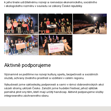
k jeho trvale udržitelnému rozvoji a rovnováze ekonomického, sociálního
i ekologického rozměru v souladu se zákony České republiky.
Aktivně podporujeme
Významně se podílíme na rozvoji kultury, sportu, bezpečnosti a sociálních
služeb, ochrany životního prostředí a vzdělání v celém regionu.
Vybudovali jsme cyklostezky, podporovali a sami v rámci dobrovolnických akcí
sázeli stromy, uklízeli Česko. Založili jsme hudební festival, jehož výtěžek
pomáhá plnit sny těm, kteří mají určitý handicap. Aktivně podporujeme složky
integrovaného záchranného sboru.