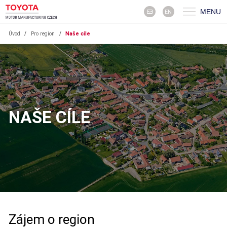
MENU
EN
Úvod
/
Pro region
/
Naše cíle
NAŠE CÍLE
Zájem o region