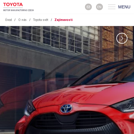
MENU
EN
Úvod
/
O nás
/
Toyota svět
/
Zajímavosti