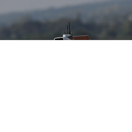
Motorsport
Posouváme hranice a nastolujeme nové výzvy.