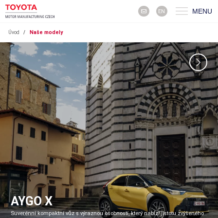
MENU
EN
Úvod
/
Naše modely
AYGO X
Suverénní kompaktní vůz s výraznou osobností, který nabízí jistotu zvýšeného