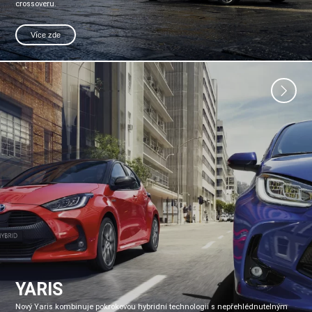
crossoveru.
Více zde
YARIS
Nový Yaris kombinuje pokrokovou hybridní technologii s nepřehlédnutelným