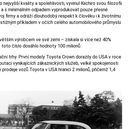
jvyšší kvality a spolehlivosti, vyvinul Kiichiro svou filozofii
obě a s minimálním odpadem vyprodukovat pouze přesné
j firmy a odráží dlouhodobý respekt k člověku i k životnímu
ostižným příkladem v očích celého automobilového průmyslu
větším výrobcem ve své zemi – získala si více než 40%
ž toto číslo dosáhlo hodnoty 100 milionů.
iční trhy. První modely Toyota Crown dorazily do USA v roce
utaci vynikajících zákaznických služeb, velké spokojenosti
y prodeje vozů Toyota v USA hranici 2 milionů, přičemž 1,4