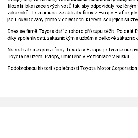
filozofii lokalizace svých vozů tak, aby odpovídaly rozlič
zákazníků. To znamená, že aktivity firmy v Evropě – ať už jd
jsou lokalizovány přímo v oblastech, kterým jsou jejich služb
Dnes se firmě Toyota daří z tohoto přístupu těžit. Po celé 
díky spolehlivosti, zákaznickým službám a celkové zákaznick
Nepřetržitou expanzi firmy Toyota v Evropě potvrzuje nedáv
Toyota na území Evropy, umístěné v Petrohradě v Rusku.
Podobrobnou historii společnosti Toyota Motor Corporation
O nás
Naše modely
Toyota svět
AYGO X