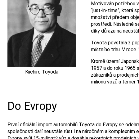
Motivován potřebou vyr
“just-in-time”, která
množství předem objed
prostředí. Následně 
díky důrazu na neustá
Toyota povstala z pop
místního trhu. V roce 
Kromě území Japonska 
1957 a do roku 1965 s
Kiichiro Toyoda
zákazníků a prodejních
milionu vozů a téměř 
Do Evropy
První oficiální import automobilů Toyota do Evropy se odehr
společnosti daří neustále růst i na náročném a komplexním
Evropy svůj 15-miliontý vůz a dosáhla rekordních prodejních v