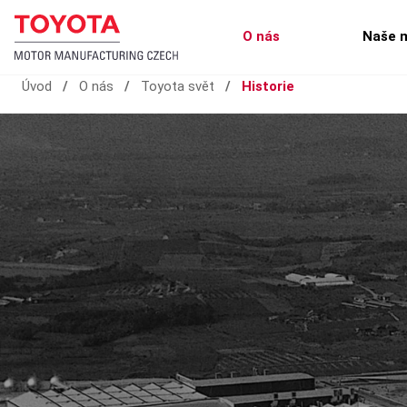
O nás
Naše 
Úvod
/
O nás
/
Toyota svět
/
Historie