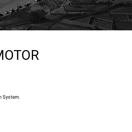
MOTOR
n System.