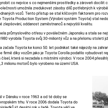
obit co nejvíce s co nejmenšími prostředky a zároveň docílit co ne
 společnosti umožnila zredukovat zásoby dílů potřebných k výr
naných vozů. Tento přístup se stal klíčovým faktorem pro rozvo
se Toyota Production System (Výrobní systém Toyota) stal ned
lé zlepšování, oddanost zaměstnanců a nejvyšší kvalitu.
ela průmyslového otřesu v poválečném Japonsku a stala se nej
1980 vyrobila Toyota svůj 30-miliontý vůz a na přelomu století ji
začala Toyota ke konci 50. let podnikat také nájezdy na zahran
e firmě díky vozům jako je Toyota Corolla podařilo vybudovat rep
 čísel, která si nezadala s místními výrobci. V roce 2004 přesáhl
1,3 milionu motorů bylo vyrobeno na území USA.
ál v Dánsku v roce 1963 a od té doby se
 evropském trhu. V roce 2006 dodala Toyota do
ýsledků již desátý rok v řadě. Toyota věří ve