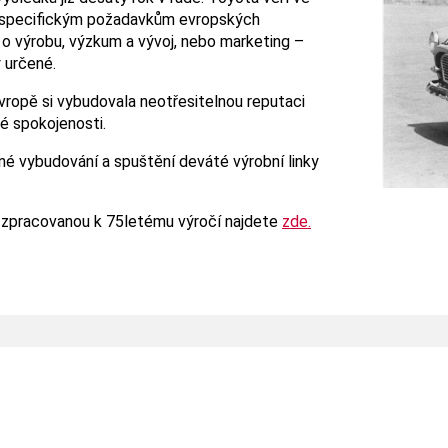
ným specifickým požadavkům evropských
e o výrobu, výzkum a vývoj, nebo marketing –
y určené.
Evropě si vybudovala neotřesitelnou reputaci
é spokojenosti.
né vybudování a spuštění deváté výrobní linky
 zpracovanou k 75letému výročí najdete
zde.
Zaměstnání
P
Na