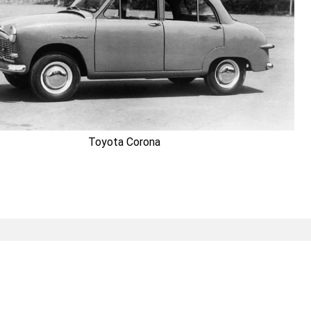
Toyota Corona
ro region
Kontakty
še cíle
Závod