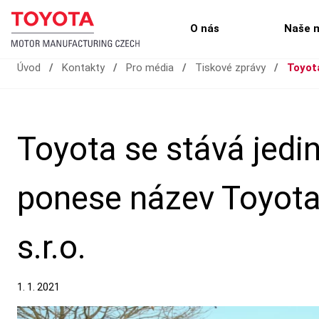
O nás
Naše 
Úvod
/
Kontakty
/
Pro média
/
Tiskové zprávy
/
Toyot
Toyota se stává jedi
ponese název Toyota
s.r.o.
1. 1. 2021