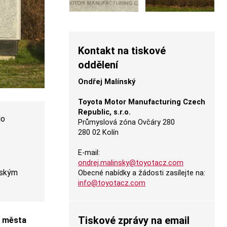
Kontakt na tiskové
oddělení
Ondřej Malínský
Toyota Motor Manufacturing Czech
Republic, s.r.o.
do
Průmyslová zóna Ovčáry 280
280 02 Kolín
E-mail:
ondrej.malinsky@toyotacz.com
pským
Obecné nabídky a žádosti zasílejte na:
info@toyotacz.com
Tiskové zprávy na email
y města