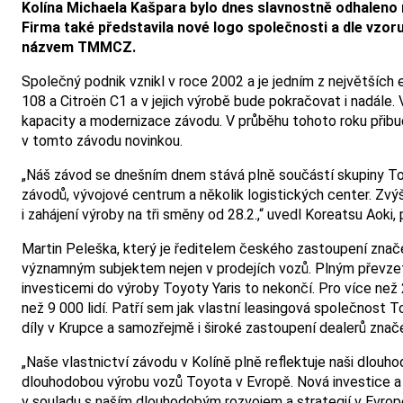
Kolína Michaela Kašpara bylo dnes slavnostně odhaleno
Firma také představila nové logo společnosti a dle vz
názvem TMMCZ.
Společný podnik vznikl v roce 2002 a je jedním z největšíc
108 a Citroën C1 a v jejich výrobě bude pokračovat i nadále. 
kapacity a modernizace závodu. V průběhu tohoto roku přibud
v tomto závodu novinkou.
„Náš závod se dnešním dnem stává plně součástí skupiny T
závodů, vývojové centrum a několik logistických center. Zv
i zahájení výroby na tři směny od 28.2.,“ uvedl Koreatsu Aok
Martin Peleška, který je ředitelem českého zastoupení znač
významným subjektem nejen v prodejích vozů. Plným převzet
investicemi do výroby Toyoty Yaris to nekončí. Pro více než
než 9 000 lidí. Patří sem jak vlastní leasingová společnost T
díly v Krupce a samozřejmě i široké zastoupení dealerů znač
„Naše vlastnictví závodu v Kolíně plně reflektuje naši dlouho
dlouhodobou výrobu vozů Toyota v Evropě. Nová investice a
v souladu s naším dlouhodobým rozvojem a strategií v Evropě