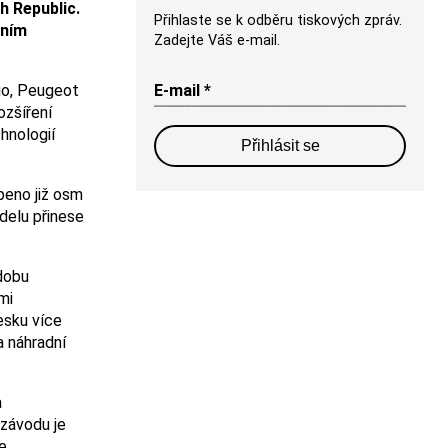
 Republic.
Přihlaste se k odběru tiskových zpráv.
dním
Zadejte Váš e-mail.
E-mail *
go, Peugeot
ozšíření
hnologií
Přihlásit se
peno již osm
delu přinese
 dobu
mi
esku více
a náhradní
a
 závodu je
e.