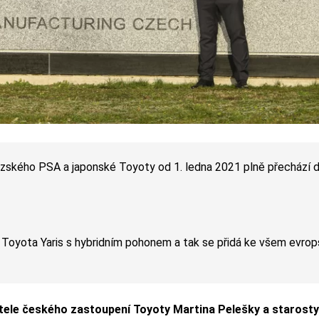
zského PSA a japonské Toyoty od 1. ledna 2021 plně přechází 
 Toyota Yaris s hybridním pohonem a tak se přidá ke všem evro
itele českého zastoupení Toyoty Martina Pelešky a starost