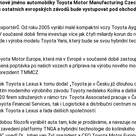
 nové jméno automobilky Toyota Motor Manufacturing Czech
oru ostatních evropských závodů bude vystupovat pod obcho
h exportérů. Od roku 2005 vyrábí malé kompaktní vozy Toyota Ay
V současné době firma investuje více jak čtyři miliardy korun do r
e i výroba modelu Toyota Yaris, který bude se svou hybridní tec
oyota Motor Europe, která má v Evropě v současné době zastou
ýšená poptávka po našich vozech a příprava na výrobu nového mo
i, prezident TMMCZ.
ek Toyota a Lexus k tomu dodal: „Toyota je v Česku již dlouhou
ím moderního výrobního závodu Toyoty nedaleko Kolína a další
 20 firem sdružených v rámci tzv. Toyota Associated pracuje v Č
oyota Financial Services, tak i Logistické a distribuční centrum n
ek Toyota a Lexus a řada dalších společností.
dobou filozofii vyrábět auta tam, kde je prodáváme, a navazuje n
 zavedení platformy TNGA a hybridní technologie do kolínského
“, uvedl Dr. Johan van Zyl, prezident a CEO Toyota Motor Europ