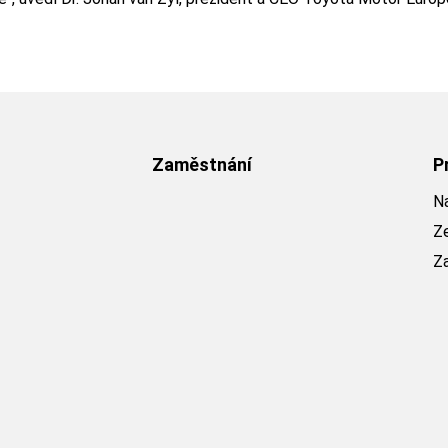
Zaměstnání
P
Na
Z
Z