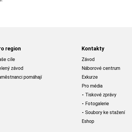
ro region
Kontakty
še cíle
Závod
elený závod
Náborové centrum
aměstnanci pomáhají
Exkurze
Pro média
Tiskové zprávy
Fotogalerie
Soubory ke stažení
Eshop