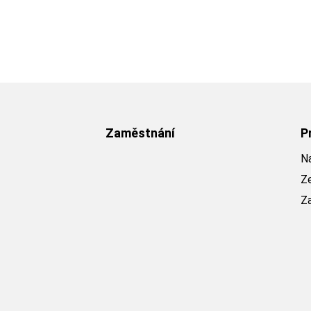
Zaměstnání
P
Na
Z
Z