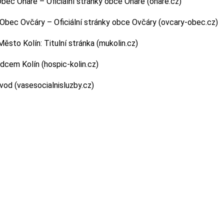
bec Ohaře – Oficiální stránky obce Ohaře (ohare.cz)
Obec Ovčáry – Oficiální stránky obce Ovčáry (ovcary-obec.cz)
Město Kolín: Titulní stránka (mukolin.cz)
dcem Kolín (hospic-kolin.cz)
vod (vasesocialnisluzby.cz)