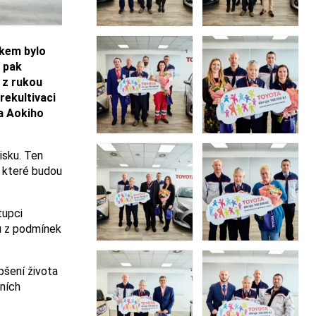
lkem bylo
y pak
k z rukou
rekultivaci
ta Aokiho
isku. Ten
, které budou
tupci
u z podmínek
pšení života
ních