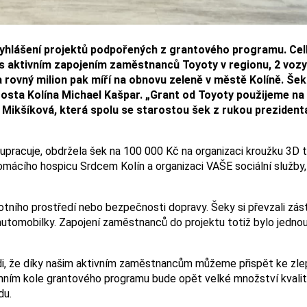
yhlášení projektů podpořených z grantového programu. Ce
é s aktivním zapojením zaměstnanců Toyoty v regionu, 2 voz
 a rovný milion pak míří na obnovu zeleně v městě Kolíně. Še
osta Kolína Michael Kašpar. „Grant od Toyoty použijeme na 
a Mikšíková, která spolu se starostou šek z rukou preziden
pracuje, obdržela šek na 100 000 Kč na organizaci kroužku 3D t
omácího hospicu Srdcem Kolín a organizaci VAŠE sociální služby
ivotního prostředí nebo bezpečnosti dopravy. Šeky si převzali zás
utomobilky. Zapojení zaměstnanců do projektu totiž bylo jedno
ádi, že díky našim aktivním zaměstnancům můžeme přispět ke zle
mním kole grantového programu bude opět velké množství kvalit
du.