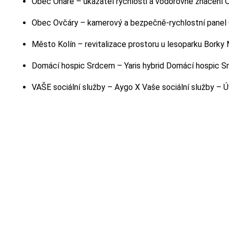
Obec Ohaře – ukazatel rychlosti a vodorovné značení
O
Obec Ovčáry – kamerový a bezpečně-rychlostní panel
Město Kolín – revitalizace prostoru u lesoparku Borky
Domácí hospic Srdcem – Yaris hybrid
Domácí hospic Sr
VAŠE sociální služby – Aygo X
Vaše sociální služby – Ú