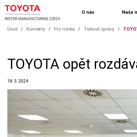
O nás
Naše 
Úvod
/
Kontakty
/
Pro média
/
Tiskové zprávy
/
TOYOT
TOYOTA opět rozdáva
18. 3. 2024