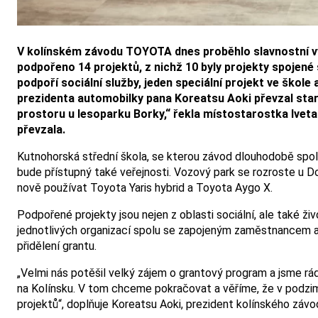
V kolínském závodu TOYOTA dnes proběhlo slavnostní v
podpořeno 14 projektů, z nichž 10 byly projekty spojen
podpoří sociální služby, jeden speciální projekt ve škole
prezidenta automobilky pana Koreatsu Aoki převzal star
prostoru u lesoparku Borky,“ řekla místostarostka Ivet
převzala.
Kutnohorská střední škola, se kterou závod dlouhodobě spolu
bude přístupný také veřejnosti. Vozový park se rozroste u D
nově používat Toyota Yaris hybrid a Toyota Aygo X.
Podpořené projekty jsou nejen z oblasti sociální, ale také ž
jednotlivých organizací spolu se zapojeným zaměstnancem a
přidělení grantu.
„Velmi nás potěšil velký zájem o grantový program a jsme r
na Kolínsku. V tom chceme pokračovat a věříme, že v podzi
projektů“, doplňuje Koreatsu Aoki, prezident kolínského závo