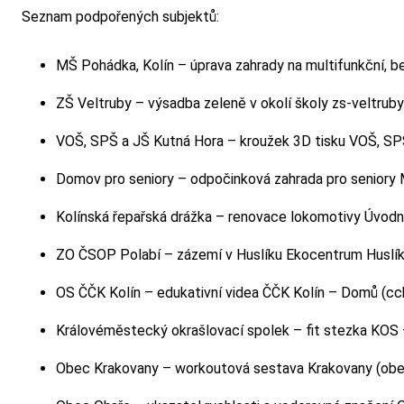
Seznam podpořených subjektů:
MŠ Pohádka, Kolín – úprava zahrady na multifunkční, 
ZŠ Veltruby – výsadba zeleně v okolí školy
zs-veltruby
VOŠ, SPŠ a JŠ Kutná Hora – kroužek 3D tisku
VOŠ, SPŠ
Domov pro seniory – odpočinková zahrada pro seniory
Kolínská řepařská drážka – renovace lokomotivy
Úvodní
ZO ČSOP Polabí – zázemí v Huslíku
Ekocentrum Huslík
OS ČČK Kolín – edukativní videa
ČČK Kolín – Domů (cck
Královéměstecký okrašlovací spolek – fit stezka
KOS –
Obec Krakovany – workoutová sestava
Krakovany (obe