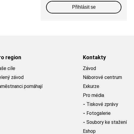
Přihlásit se
ro region
Kontakty
še cíle
Závod
elený závod
Náborové centrum
aměstnanci pomáhají
Exkurze
Pro média
Tiskové zprávy
Fotogalerie
Soubory ke stažení
Eshop