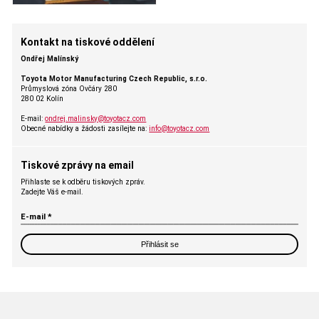
Kontakt na tiskové oddělení
Ondřej Malínský
Toyota Motor Manufacturing Czech Republic, s.r.o.
Průmyslová zóna Ovčáry 280
280 02 Kolín
E-mail:
ondrej.malinsky@toyotacz.com
Obecné nabídky a žádosti zasílejte na:
info@toyotacz.com
Tiskové zprávy na email
Přihlaste se k odběru tiskových zpráv.
Zadejte Váš e-mail.
E-mail *
Přihlásit se