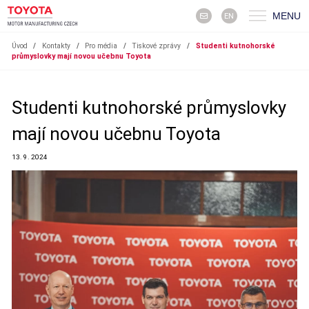
MENU
EN
Úvod
/
Kontakty
/
Pro média
/
Tiskové zprávy
/
Studenti kutnohorské
průmyslovky mají novou učebnu Toyota
Studenti kutnohorské průmyslovky
mají novou učebnu Toyota
13. 9. 2024