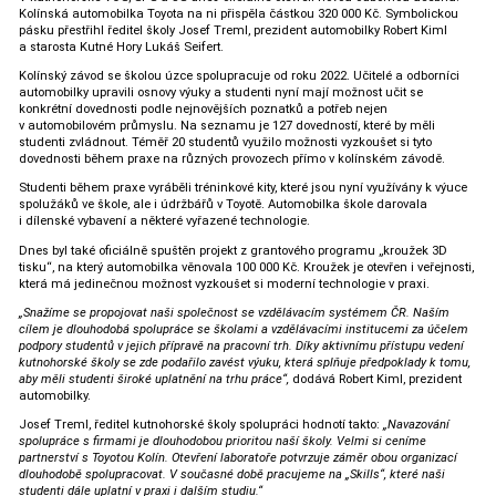
Kolínská automobilka Toyota na ni přispěla částkou 320 000 Kč. Symbolickou
pásku přestřihl ředitel školy Josef Treml, prezident automobilky Robert Kiml
a starosta Kutné Hory Lukáš Seifert.
Kolínský závod se školou úzce spolupracuje od roku 2022. Učitelé a odborníci
automobilky upravili osnovy výuky a studenti nyní mají možnost učit se
konkrétní dovednosti podle nejnovějších poznatků a potřeb nejen
v automobilovém průmyslu. Na seznamu je 127 dovedností, které by měli
studenti zvládnout. Téměř 20 studentů využilo možnosti vyzkoušet si tyto
dovednosti během praxe na různých provozech přímo v kolínském závodě.
Studenti během praxe vyráběli tréninkové kity, které jsou nyní využívány k výuce
spolužáků ve škole, ale i údržbářů v Toyotě. Automobilka škole darovala
i dílenské vybavení a některé vyřazené technologie.
Dnes byl také oficiálně spuštěn projekt z grantového programu „kroužek 3D
tisku“, na který automobilka věnovala 100 000 Kč. Kroužek je otevřen i veřejnosti,
která má jedinečnou možnost vyzkoušet si moderní technologie v praxi.
„Snažíme se propojovat naši společnost se vzdělávacím systémem ČR. Naším
cílem je dlouhodobá spolupráce se školami a vzdělávacími institucemi za účelem
podpory studentů v jejich přípravě na pracovní trh. Díky aktivnímu přístupu vedení
kutnohorské školy se zde podařilo zavést výuku, která splňuje předpoklady k tomu,
aby měli studenti široké uplatnění na trhu práce“,
dodává Robert Kiml, prezident
automobilky.
Josef Treml, ředitel kutnohorské školy spolupráci hodnotí takto:
„Navazování
spolupráce s firmami je dlouhodobou prioritou naší školy. Velmi si ceníme
partnerství s Toyotou Kolín. Otevření laboratoře potvrzuje záměr obou organizací
dlouhodobě spolupracovat. V současné době pracujeme na „Skills“, které naši
studenti dále uplatní v praxi i dalším studiu.“