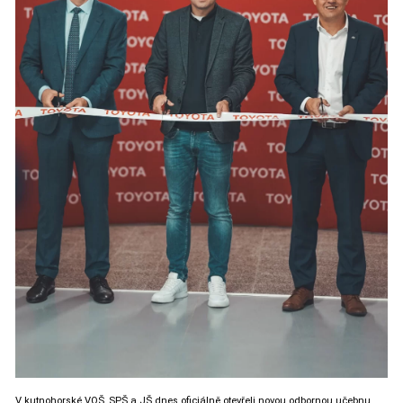
V kutnohorské VOŠ, SPŠ a JŠ dnes oficiálně otevřeli novou odbornou učebnu.