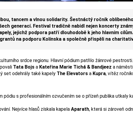
dbou, tancem a vlnou solidarity. Šestnáctý ročník oblíbenéh
 všech generací. Festival tradičně nabídl nejen koncerty zná
kapely, jejichž podpora patří dlouhodobě k jeho hlavním cílům
rantů na podporu Kolínska a společně přispěli na charitativ
kulturního srdce regionu. Hlavní pódium patřilo žánrové pestrost
mpovali
Tata Bojs
a
Kateřina Marie Tichá & Bandjeez
a náměstí
lý set odehrály také kapely
The Elevators
a
Kupra
, vítěz roční
m pódiu s profesionálním ozvučením se o přízeň publika utkaly 
vání. Nejvíce hlasů získala kapela
Aparath
, která si zároveň od