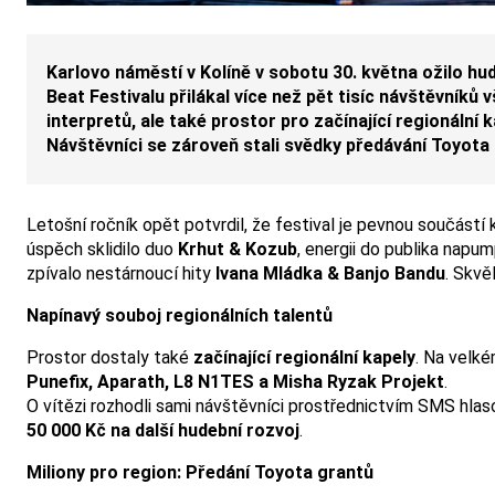
Karlovo náměstí v Kolíně v sobotu 30. května ožilo hu
Beat Festivalu přilákal více než pět tisíc návštěvníků
interpretů, ale také prostor pro začínající regionální 
Návštěvníci se zároveň stali svědky předávání Toyota g
Letošní ročník opět potvrdil, že festival je pevnou součástí 
úspěch sklidilo duo
Krhut & Kozub
, energii do publika napu
zpívalo nestárnoucí hity
Ivana Mládka & Banjo Bandu
. Skvě
Napínavý souboj regionálních talentů
Prostor dostaly také
začínající regionální kapely
. Na velké
Punefix, Aparath, L8 N1TES a Misha Ryzak Projekt
.
O vítězi rozhodli sami návštěvníci prostřednictvím SMS hlaso
50 000 Kč na další hudební rozvoj
.
Miliony pro region: Předání Toyota grantů