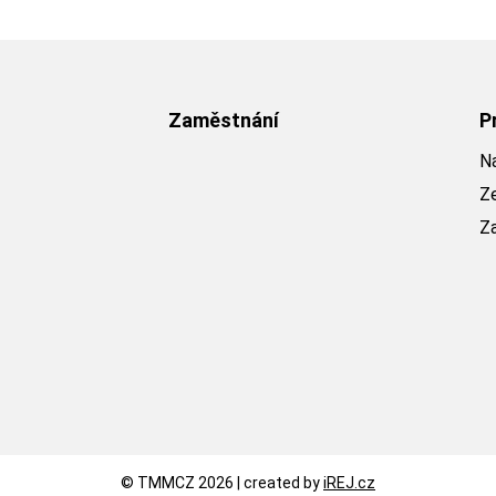
Zaměstnání
P
Na
Z
Z
© TMMCZ 2026 | created by
iREJ.cz