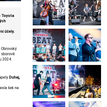
o Toyota
mých
.
ní účely.
i. Obrovský
 sborově
ku 2024.
kapely
Duhaj,
nesla šek na