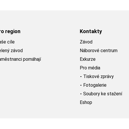
ro region
Kontakty
še cíle
Závod
elený závod
Náborové centrum
aměstnanci pomáhají
Exkurze
Pro média
Tiskové zprávy
Fotogalerie
Soubory ke stažení
Eshop