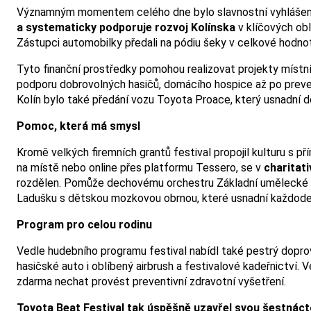
Významným momentem celého dne bylo slavnostní vyhlášení 
a systematicky podporuje rozvoj Kolínska
v klíčových obl
Zástupci automobilky předali na pódiu šeky v celkové hodn
Tyto finanční prostředky pomohou realizovat projekty místní
podporu dobrovolných hasičů, domácího hospice až po preve
Kolín bylo také předání vozu Toyota Proace, který usnadní 
Pomoc, která má smysl
Kromě velkých firemních grantů festival propojil kulturu s př
na místě nebo online přes platformu Tessero, se v
charitati
rozdělen. Pomůže dechovému orchestru Základní umělecké šk
Ladušku s dětskou mozkovou obrnou, které usnadní každode
Program pro celou rodinu
Vedle hudebního programu festival nabídl také pestrý doprov
hasičské auto i oblíbený airbrush a festivalové kadeřnictví. 
zdarma nechat provést preventivní zdravotní vyšetření.
Toyota Beat Festival tak úspěšně uzavřel svou šestnáctou