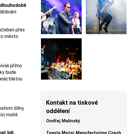
 dlouhodobě
dělávání.
 učeben přes
pro město
ívali přímo
rky bude
anáctiletou
Kontakt na tiskové
tivní dílny,
oddělení
íci mohli
Ondřej Malínský
t lidi
Toyota Motor Manufacturing Czech