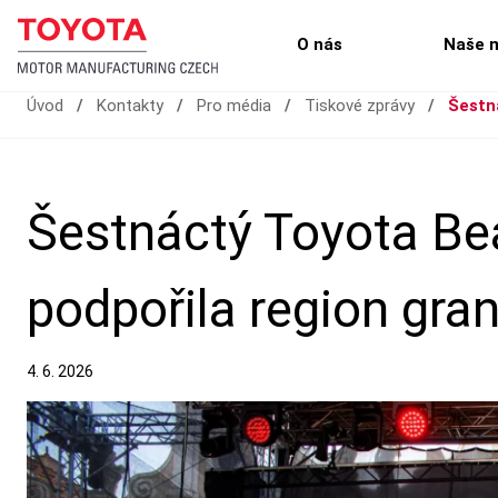
O nás
Naše 
Úvod
/
Kontakty
/
Pro média
/
Tiskové zprávy
/
Šestná
Šestnáctý Toyota Bea
podpořila region gran
4. 6. 2026