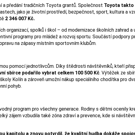
a předání tradičních Toyota grantů. Společnost
Toyota takto
astech, jako je životní prostředí, bezpečnost, sport, kultura a vz
otě
2 346 007 Kč.
ch organizací, spolků i škol – od modernizace školních zahrad a
ntivní programy pro mládež a rozvoj sportu. Součástí podpory 
dopravu na zápasy místním sportovním klubům.
ímou pomocí jednotlivcům. Díky štědrosti návštěvníků, kteří přisp
vní sbírce podařilo vybrat celkem 100 500 Kč
. Výtěžek ze sbí
oly Kolín a zároveň umožní nákup speciálního chodítka pro dv
nní pohyb.
odný program pro všechny generace. Rodiny s dětmi ocenily krea
Velký zájem vzbudila také zóna zdraví a prevence, kde si návštěvn
 kapitolu a znovu potvrdil, že kvalitní hudba dokáže spojova