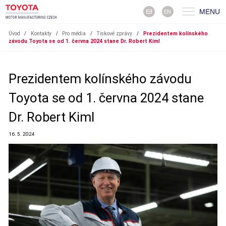
MENU
EN
Úvod
/
Kontakty
/
Pro média
/
Tiskové zprávy
/
Prezidentem kolínského
závodu Toyota se od 1. června 2024 stane Dr. Robert Kiml
Prezidentem kolínského závodu
Toyota se od 1. června 2024 stane
Dr. Robert Kiml
16. 5. 2024