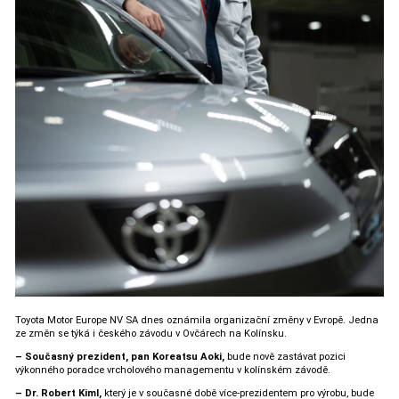
Toyota Motor Europe NV SA dnes oznámila organizační změny v Evropě. Jedna
ze změn se týká i českého závodu v Ovčárech na Kolínsku.
– Současný prezident, pan Koreatsu Aoki,
bude nově zastávat pozici
výkonného poradce vrcholového managementu v kolínském závodě.
– Dr. Robert Kiml,
který je v současné době více-prezidentem pro výrobu, bude