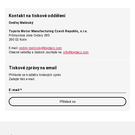
Kontakt na tiskové oddělení
Ondřej Malínský
Toyota Motor Manufacturing Czech Republic, s.r.o.
Průmyslová zóna Ovčáry 280
280 02 Kolín
E-mail:
ondrej.malinsky@toyotacz.com
Obecné nabídky a žádosti zasílejte na:
info@toyotacz.com
Tiskové zprávy na email
Přihlaste se k odběru tiskových zpráv.
Zadejte Váš e-mail.
E-mail *
Přihlásit se