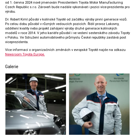
od 1. června 2024 nově jmenován Presidentem Toyota Motor Manufacturing
Czech Republic s.r.o. Zároveň bude nadále vykonávat i pozici více-prezidenta pro
výrobu.
Dr. Robert Kiml působí v kolínské Toyotě od začátku výroby první generace vozů.
Po celou dobu působil v různých vedoucích pozicích. Řídil provoz Lakovny,
oddělení kvality nebo projekt zahájení výroby druhé generace kolínských
modelů v roce 2014. V jeho kariéře působil i ve vedení sesterského závodu Toyoty
v Polsku. Ve Sdružení automobilového průmyslu České republiky zastává post
viceprezidenta.
Více informací o organizačních změnách v evropské Toyotě najde na odkazu
Newsroom Toyota Europe.
Galerie