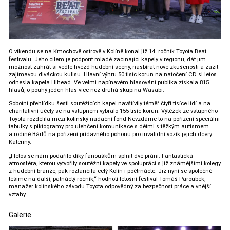
O víkendu se na Kmochově ostrově v Kolíně konal již 14. ročník Toyota Beat
festivalu. Jeho cílem je podpořit mladé začínající kapely v regionu, dát jim
možnost zahrát si vedle hvězd hudební scény, nasbírat nové zkušenosti a zažít
zajímavou diváckou kulisu. Hlavní výhru 50 tisíc korun na natočení CD si letos
odnesla kapela Hihead. Ve velmi napínavém hlasování publika získala 815
hlasů, o pouhý jeden hlas více než druhá skupina Wasabi.
Sobotní přehlídku šesti soutěžících kapel navštívily téměř čtyři tisíce lidí a na
charitativní účely se na vstupném vybralo 155 tisíc korun. Výtěžek ze vstupného
Toyota rozdělila mezi kolínský nadační fond Nevzdáme to na pořízení speciální
tabulky s piktogramy pro ulehčení komunikace s dětmi s těžkým autismem
a rodině Bártů na pořízení přídavného pohonu pro invalidní vozík jejich dcery
Kateřiny.
„I letos se nám podařilo díky fanouškům splnit dvě přání. Fantastická
atmosféra, kterou vytvořily soutěžní kapely ve spolupráci s již známějšími kolegy
z hudební branže, pak roztančila celý Kolín i počtrnácté. Již nyní se společně
těšíme na další, patnáctý ročník,“ hodnotí letošní festival Tomáš Paroubek,
manažer kolínského závodu Toyota odpovědný za bezpečnost práce a vnější
vztahy.
Galerie