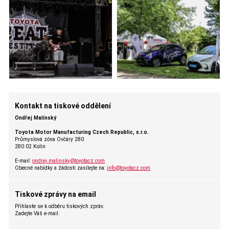
Kontakt na tiskové oddělení
Ondřej Malínský
Toyota Motor Manufacturing Czech Republic, s.r.o.
Průmyslová zóna Ovčáry 280
280 02 Kolín
E-mail:
ondrej.malinsky@toyotacz.com
Obecné nabídky a žádosti zasílejte na:
info@toyotacz.com
Tiskové zprávy na email
Přihlaste se k odběru tiskových zpráv.
Zadejte Váš e-mail.