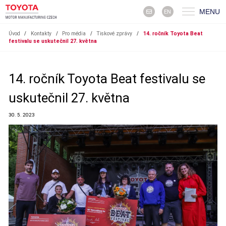
MENU
EN
Úvod
/
Kontakty
/
Pro média
/
Tiskové zprávy
/
14. ročník Toyota Beat
festivalu se uskutečnil 27. května
14. ročník Toyota Beat festivalu se
uskutečnil 27. května
30. 5. 2023