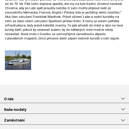
až do 70. let. Pak lodní doprava opadla, ale my na tuto tradici chceme navázat.
Chceme, aby po Labi opět proudily lodičky či sem mohly připlout lodě ze
sousedního Německa, Francie, Anglie i Polska, kde je jachting velmi rozšířen,“
říká člen sdružení František Martínek. Právě oživení Labe a vodní turistiky na
něm se stalo cílem sdružení Sportovní přístav Kolín. K tomu je ovšem potřeba
infrastruktura, tedy právě kotviště, maríny. To pak přivádí do měst a obcí na řece
turisty, kteří, pokud by cestovali autem, by do některých míst možná nikdy
nezavítali. Nové molo v Osečku se samozřejmě zanedlouho objevilo
v plavebních mapách, čímž přineslo další zájem lodních turistů o náš region.
O nás
Naše modely
Zaměstnání