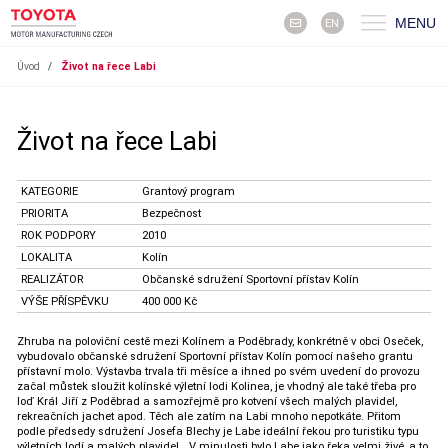
MENU
EN
Úvod
/
Život na řece Labi
Život na řece Labi
KATEGORIE
Grantový program
PRIORITA
Bezpečnost
ROK PODPORY
2010
LOKALITA
Kolín
REALIZÁTOR
Občanské sdružení Sportovní přístav Kolín
VÝŠE PŘÍSPĚVKU
400 000 Kč
Zhruba na poloviční cestě mezi Kolínem a Poděbrady, konkrétně v obci Oseček,
vybudovalo občanské sdružení Sportovní přístav Kolín pomocí našeho grantu
přístavní molo. Výstavba trvala tři měsíce a ihned po svém uvedení do provozu
začal můstek sloužit kolínské výletní lodi Kolinea, je vhodný ale také třeba pro
loď Král Jiří z Poděbrad a samozřejmě pro kotvení všech malých plavidel,
rekreačních jachet apod. Těch ale zatím na Labi mnoho nepotkáte. Přitom
podle předsedy sdružení Josefa Blechy je Labe ideální řekou pro turistiku typu
výletních lodí a malých plavidel. „V minulosti bylo Labe jako řeka velmi živé, a to