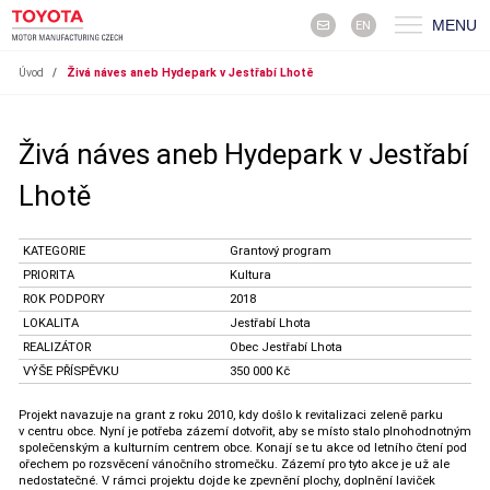
MENU
EN
Úvod
/
Živá náves aneb Hydepark v Jestřabí Lhotě
Živá náves aneb Hydepark v Jestřabí
Lhotě
KATEGORIE
Grantový program
PRIORITA
Kultura
ROK PODPORY
2018
LOKALITA
Jestřabí Lhota
REALIZÁTOR
Obec Jestřabí Lhota
VÝŠE PŘÍSPĚVKU
350 000 Kč
Projekt navazuje na grant z roku 2010, kdy došlo k revitalizaci zeleně parku
v centru obce. Nyní je potřeba zázemí dotvořit, aby se místo stalo plnohodnotným
společenským a kulturním centrem obce. Konají se tu akce od letního čtení pod
ořechem po rozsvěcení vánočního stromečku. Zázemí pro tyto akce je už ale
nedostatečné. V rámci projektu dojde ke zpevnění plochy, doplnění laviček