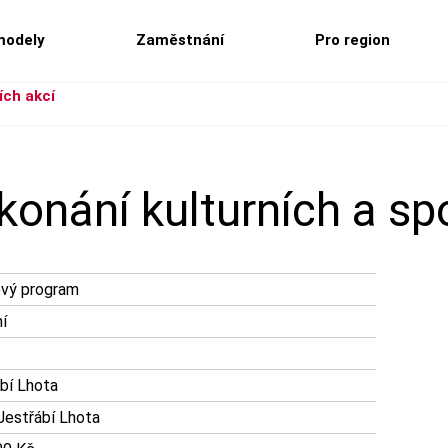
modely
Zaměstnání
Pro region
ích akcí
konání kulturních a sp
ový program
í
bí Lhota
Jestřábí Lhota