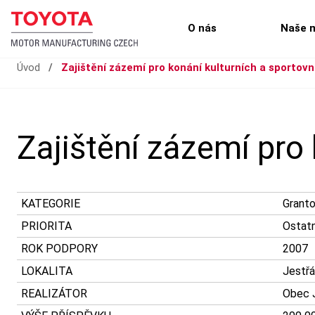
O nás
Naše 
Úvod
/
Zajištění zázemí pro konání kulturních a sportovn
Zajištění zázemí pro 
KATEGORIE
Grant
PRIORITA
Ostatn
ROK PODPORY
2007
LOKALITA
Jestřá
REALIZÁTOR
Obec 