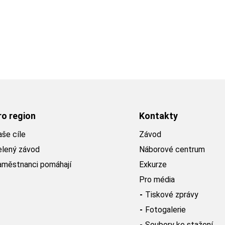
ro region
Kontakty
še cíle
Závod
elený závod
Náborové centrum
aměstnanci pomáhají
Exkurze
Pro média
Tiskové zprávy
Fotogalerie
Soubory ke stažení