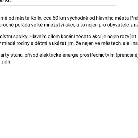
00 Kč
rně od města Kolín, cca 60 km východně od hlavního města Prahy
čně pořádá velké množství akcí, a to nejen pro obyvatele z nej
místní spolky. Hlavním cílem konání těchto akcí je nejen rozvíje
 mladé rodiny s dětmi a ukázat jim, že nejen ve městech, ale i na
párty stanu, přívod elektrické energie prostřednictvím (přenosné
idlí.