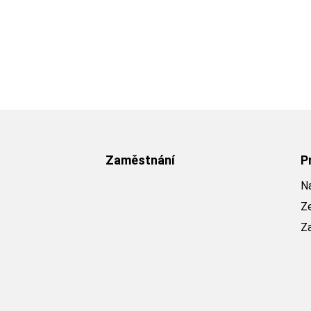
Zaměstnání
P
Na
Z
Z