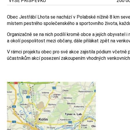
VÝŠE PŘÍSPĚVKU
200 0
Obec Jestřábí Lhota se nachází v Polabské nížině 8 km seve
místem pestrého společenského a sportovního života, každoro
Organizačně se na nich podílí kromě obce a jejích obyvatel i 
a okolí pospolitost mezi občany, dále přilákat zpět na venkov
V rámci projektu obec pro své akce zajistila pódium včetně 
účastníkům akcí posezení zakoupením vhodných venkovních ž