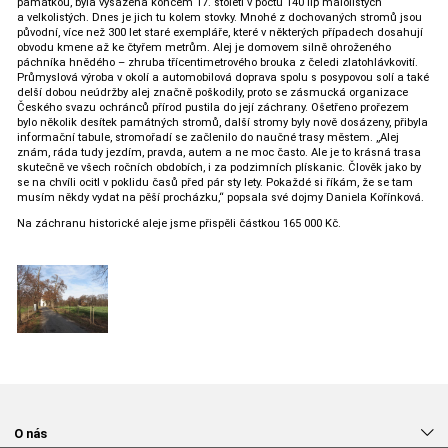
památkou, byla vysázena koncem 17. století v počtu 140 lip malolistých
a velkolistých. Dnes je jich tu kolem stovky. Mnohé z dochovaných stromů jsou
původní, více než 300 let staré exempláře, které v některých případech dosahují
obvodu kmene až ke čtyřem metrům. Alej je domovem silně ohroženého
páchníka hnědého – zhruba třícentimetrového brouka z čeledi zlatohlávkovití.
Průmyslová výroba v okolí a automobilová doprava spolu s posypovou solí a také
delší dobou neúdržby alej značně poškodily, proto se zásmucká organizace
Českého svazu ochránců přírod pustila do její záchrany. Ošetřeno prořezem
bylo několik desítek památných stromů, další stromy byly nově dosázeny, přibyla
informační tabule, stromořadí se začlenilo do naučné trasy městem. „Alej
znám, ráda tudy jezdím, pravda, autem a ne moc často. Ale je to krásná trasa
skutečně ve všech ročních obdobích, i za podzimních plískanic. Člověk jako by
se na chvíli ocitl v poklidu časů před pár sty lety. Pokaždé si říkám, že se tam
musím někdy vydat na pěší procházku,“ popsala své dojmy Daniela Kořínková.
Na záchranu historické aleje jsme přispěli částkou 165 000 Kč.
O nás