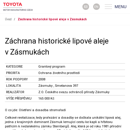
MENU
EN
Úvod
/
Záchrana historické lipové aleje v Zásmukách
Záchrana historické lipové aleje
v Zásmukách
KATEGORIE
Grantový program
PRIORITA
Ochrana životního prostředí
ROK PODPORY
2008
LOKALITA
Zásmuky , Smetanova 397
REALIZÁTOR
Z.O. Českého svazu ochránců přírody Zásmuky
VÝŠE PŘÍSPĚVKU
165 000 Kč
O co jde: Ošetření a dosadba stromořadí
Celkové revitalizace, tedy prořezání a dosadby se dočkala unikátní lipová alej,
jedna z krajinných dominant Zásmuk lemující cestu ke kapli a hřbitovu
patřícím k nedalekému zámku Sternbergů. Alej, která je od roku 1981 přírodní