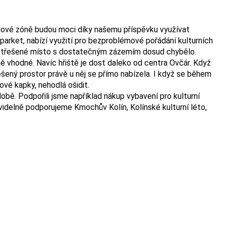
myslové zóně budou moci díky našemu příspěvku využívat
 parket, nabízí využití pro bezproblémové pořádání kulturních
 zastřešené místo s dostatečným zázemím dosud chybělo.
ě vhodné. Navíc hřiště je dost daleko od centra Ovčár. Když
šený prostor právě u něj se přímo nabízela. I když se během
ové kapky, nehodlá ošidit.
bě. Podpořili jsme například nákup vybavení pro kulturní
avidelně podporujeme Kmochův Kolín, Kolínské kulturní léto,