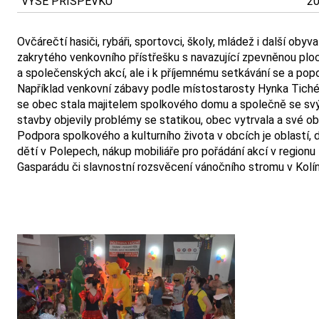
VÝŠE PŘÍSPĚVKU
20
Ovčárečtí hasiči, rybáři, sportovci, školy, mládež i další 
zakrytého venkovního přístřešku s navazující zpevněnou ploch
a společenských akcí, ale i k příjemnému setkávání se a po
Například venkovní zábavy podle místostarosty Hynka Tichéh
se obec stala majitelem spolkového domu a společně se svým
stavby objevily problémy se statikou, obec vytrvala a své ob
Podpora spolkového a kulturního života v obcích je oblastí,
dětí v Polepech, nákup mobiliáře pro pořádání akcí v regionu
Gasparádu či slavnostní rozsvěcení vánočního stromu v Kolín