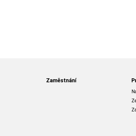
Zaměstnání
P
Na
Z
Z