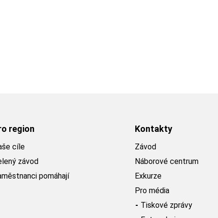
ro region
Kontakty
še cíle
Závod
elený závod
Náborové centrum
aměstnanci pomáhají
Exkurze
Pro média
Tiskové zprávy