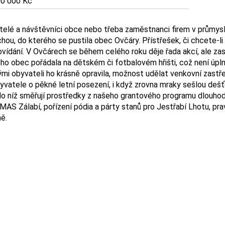
0 000 Kč
obyvatelé a návštěvníci obce nebo třeba zaměstnanci firem v prů
ou, do kterého se pustila obec Ovčáry. Přístřešek, či chcete-li
povídání. V Ovčárech se během celého roku děje řada akcí, ale
o obec pořádala na dětském či fotbalovém hřišti, což není úpln
i obyvateli ho krásně opravila, možnost udělat venkovní zastře
yvatele o pěkné letní posezení, i když zrovna mraky sešlou dešť
 do níž směřují prostředky z našeho grantového programu dlouhodo
 MAS Zálabí, pořízení pódia a párty stanů pro Jestřabí Lhotu, pr
ě.