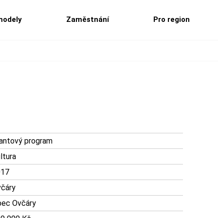
modely
Zaměstnání
Pro region
antový program
ltura
017
čáry
ec Ovčáry