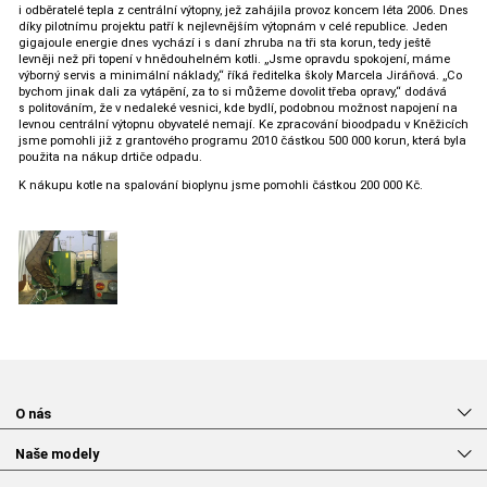
i odběratelé tepla z centrální výtopny, jež zahájila provoz koncem léta 2006. Dnes
díky pilotnímu projektu patří k nejlevnějším výtopnám v celé republice. Jeden
gigajoule energie dnes vychází i s daní zhruba na tři sta korun, tedy ještě
levněji než při topení v hnědouhelném kotli. „Jsme opravdu spokojení, máme
výborný servis a minimální náklady,“ říká ředitelka školy Marcela Jiráňová. „Co
bychom jinak dali za vytápění, za to si můžeme dovolit třeba opravy,“ dodává
s politováním, že v nedaleké vesnici, kde bydlí, podobnou možnost napojení na
levnou centrální výtopnu obyvatelé nemají. Ke zpracování bioodpadu v Kněžicích
jsme pomohli již z grantového programu 2010 částkou 500 000 korun, která byla
použita na nákup drtiče odpadu.
K nákupu kotle na spalování bioplynu jsme pomohli částkou 200 000 Kč.
O nás
Naše modely