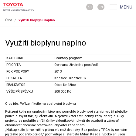
MENU
EN
Úvod
/
Využití bioplynu naplno
Využití bioplynu naplno
KATEGORIE
Grantový program
PRIORITA
Ochrana životního prostředí
ROK PODPORY
2013
LOKALITA
Kněžice , Kněžice 37
REALIZÁTOR
Obec Kněžice
VÝŠE PŘÍSPĚVKU
200 000 Kč
O co jde: Pořízení kotle na spalování bioplynu
Pořízení kotle na spalování bioplynu pomohlo bioplynové stanici využít přebytky
paliva a zvýšit tak její efektivitu. Nejenže kotel šetří cenný zdroj energie. Díky
projektu se podařilo snížit úniky skleníkových plynů do ovzduší a zároveň
eliminovat občasné obtěžování obyvatel zápachem.
„Nákup kotle jsme měli v plánu víc než dva roky. Bez podpory TPCA by se nám
jej těžko podařilo pořídit,“ pochvaluje si starosta Milan Kazda. Spokojení jsou