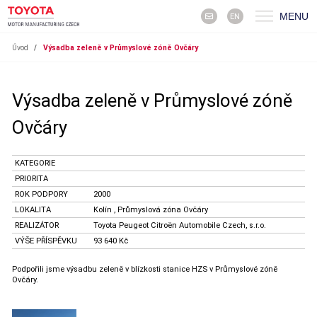
MENU
EN
Úvod
/
Výsadba zeleně v Průmyslové zóně Ovčáry
Výsadba zeleně v Průmyslové zóně
Ovčáry
KATEGORIE
PRIORITA
ROK PODPORY
2000
LOKALITA
Kolín , Průmyslová zóna Ovčáry
REALIZÁTOR
Toyota Peugeot Citroën Automobile Czech, s.r.o.
VÝŠE PŘÍSPĚVKU
93 640 Kč
Podpořili jsme výsadbu zeleně v blízkosti stanice HZS v Průmyslové zóně
Ovčáry.