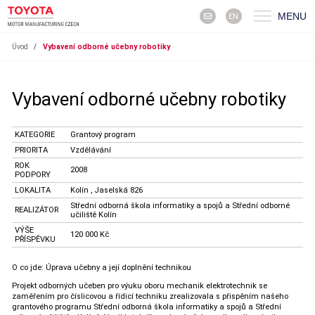
MENU
EN
Úvod
/
Vybavení odborné učebny robotiky
Vybavení odborné učebny robotiky
KATEGORIE
Grantový program
PRIORITA
Vzdělávání
ROK
2008
PODPORY
LOKALITA
Kolín , Jaselská 826
Střední odborná škola informatiky a spojů a Střední odborné
REALIZÁTOR
učiliště Kolín
VÝŠE
120 000 Kč
PŘÍSPĚVKU
O co jde: Úprava učebny a její doplnění technikou
Projekt odborných učeben pro výuku oboru mechanik elektrotechnik se
zaměřením pro číslicovou a řídicí techniku zrealizovala s přispěním našeho
grantového programu Střední odborná škola informatiky a spojů a Střední