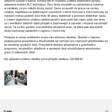
odborné učiliště v Kolíně. Vznikly tak tři moderní učebny odborného výcviku
vybavené kvalitní PLC technikou. Žáci školy neseděli se založenýma rukama
a nečekali, co jim někdo druhý zajistí. Sami se pustili do práce na vzniku
učeben, například na elektrických rozvodech v dílně číslicové a řídicí techniky se
nejvyšší měrou podíleli žáci třídy 3E oboru elektrikář a provozní elektrikář. Spolu
s novým doplněním učebny robotizovanými pracovišti tak nejen sobě, ale dnes
už i desítkám dalších žáků přispěli k zajímavější a zároveň i vhodně náročnější
výuce. Ta se tím pádem více přiblížila skutečné praxi, ve které pak absolventi
školy nacházejí uplatnění v regionu i mimo něj.
Podpora a rozvoj vzdělávání je pro nás klíčovou otázkou. Školství v regionu
podporujeme pravidelně a dlouhodobě, od zařízení pro nejmenší předškoláky až
po studenty vysokých škol. Pravidelně školám přispíváme z grantového
programu, studentům středních a vysokých škol umožňujeme absolvování
praxí či odborných stáží.
Na vybavení učebny robotiky jsme přispěli částkou 120 000 Kč.
O nás