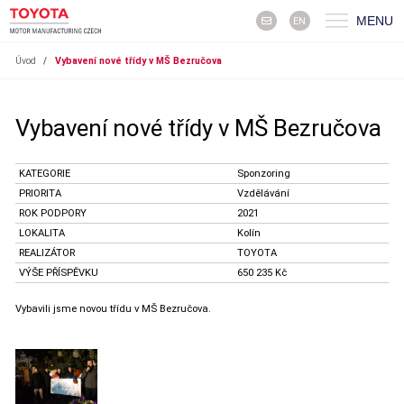
MENU
EN
Úvod
/
Vybavení nové třídy v MŠ Bezručova
Vybavení nové třídy v MŠ Bezručova
KATEGORIE
Sponzoring
PRIORITA
Vzdělávání
ROK PODPORY
2021
LOKALITA
Kolín
REALIZÁTOR
TOYOTA
VÝŠE PŘÍSPĚVKU
650 235 Kč
Vybavili jsme novou třídu v MŠ Bezručova.