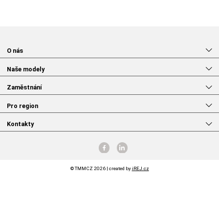
O nás
Naše modely
Zaměstnání
Pro region
Kontakty
© TMMCZ 2026 | created by
iREJ.cz