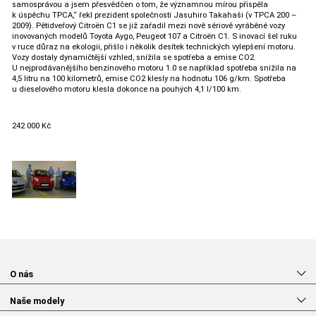
samosprávou a jsem přesvědčen o tom, že významnou mírou přispěla
k úspěchu TPCA,“ řekl prezident společnosti Jasuhiro Takahaši (v TPCA 200 –
2009). Pětidveřový Citroën C1 se již zařadil mezi nově sériově vyráběné vozy
inovovaných modelů Toyota Aygo, Peugeot 107 a Citroën C1. S inovací šel ruku
v ruce důraz na ekologii, přišlo i několik desítek technických vylepšení motoru.
Vozy dostaly dynamičtější vzhled, snížila se spotřeba a emise CO2.
U nejprodávanějšího benzinového motoru 1.0 se například spotřeba snížila na
4,5 litru na 100 kilometrů, emise CO2 klesly na hodnotu 106 g/km. Spotřeba
u dieselového motoru klesla dokonce na pouhých 4,1 l/100 km.
242 000 Kč
O nás
Naše modely