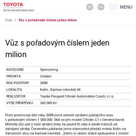
MENU
EN
Úvod
/
Vůz s pořadovým číslem jeden milion
Vůz s pořadovým číslem jeden
milion
KATEGORIE
Sponzoring
PRIORITA
Ostatní
ROK PODPORY
2008
LOKALITA
Kolín , Karlovo náměstí 44
REALIZÁTOR
Toyota Peugeot Citroën Automobile Czech, s.r.o.
VÝŠE PŘÍSPĚVKU
242 000 Kč
První prosincový den roku 2008 jsme oslavili vyrobení jubilejního vozu
s pořadovým číslem 1 000 000. Stal se jím model Citroën C1 v červené barvě.
Miliontý vůz sjel z naší výrobní linky za pouhé tři roky a devět měsíců od
zahájení výroby. Červeného jubilanta jsme slavnostně předali městu Kolín na
Vánočním dnu na Karlově náměstí. „Velmi si vážím dobré spolupráce s místní