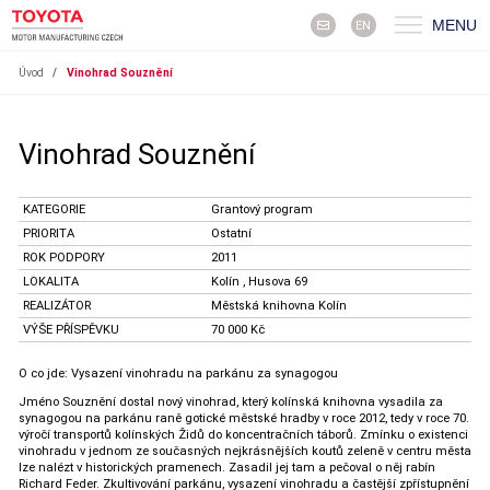
MENU
EN
Úvod
/
Vinohrad Souznění
Vinohrad Souznění
KATEGORIE
Grantový program
PRIORITA
Ostatní
ROK PODPORY
2011
LOKALITA
Kolín , Husova 69
REALIZÁTOR
Městská knihovna Kolín
VÝŠE PŘÍSPĚVKU
70 000 Kč
O co jde: Vysazení vinohradu na parkánu za synagogou
Jméno Souznění dostal nový vinohrad, který kolínská knihovna vysadila za
synagogou na parkánu raně gotické městské hradby v roce 2012, tedy v roce 70.
výročí transportů kolínských Židů do koncentračních táborů. Zmínku o existenci
vinohradu v jednom ze současných nejkrásnějších koutů zeleně v centru města
lze nalézt v historických pramenech. Zasadil jej tam a pečoval o něj rabín
Richard Feder. Zkultivování parkánu, vysazení vinohradu a častější zpřístupnění