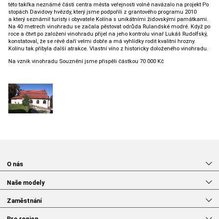
této takřka neznámé části centra města veřejnosti volně navázalo na projekt Po
stopách Davidovy hvězdy, který jsme podpořili z grantového programu 2010
a který seznámil turisty i obyvatele Kolína s unikátními židovskými památkami.
Na 40 metrech vinohradu se začala pěstovat odrůda Rulandské modré. Když po
roce a čtvrt po založení vinohradu přijel na jeho kontrolu vinař Lukáš Rudolfský,
konstatoval, že se révě daří velmi dobře a má vyhlídky rodit kvalitní hrozny.
Kolínu tak přibyla další atrakce. Vlastní víno z historicky doloženého vinohradu.
Na vznik vinohradu Souznění jsme přispěli částkou 70 000 Kč
O nás
Naše modely
Zaměstnání
Pro region