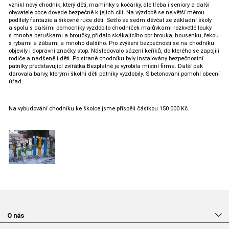
vznikl nový chodník, který děti, maminky s kočárky, ale třeba i seniory a další
obyvatele obce dovede bezpečně k jejich cíli. Na výzdobě se největší měrou
podílely fantazie a šikovné ruce dětí. Sešlo se sedm děvčat ze základní školy
a spolu s dalšími pomocníky vyzdobilo chodníček malůvkami rozkvetlé louky
s mnoha beruškami a broučky, přidalo skákajícího obr brouka, housenku, řekou
s rybami a žábami a mnoho dalšího. Pro zvýšení bezpečnosti se na chodníku
objevily i dopravní značky stop. Následovalo sázení keříků, do kterého se zapojili
rodiče a nadšeně i děti. Po straně chodníku byly instalovány bezpečnostní
patníky představující zvířátka.Bezplatně je vyrobila místní firma. Další pak
darovala barvy, kterými školní děti patníky vyzdobily. S betonování pomohl obecní
úřad.
Na vybudování chodníku ke školce jsme přispěli částkou 150 000 Kč.
O nás