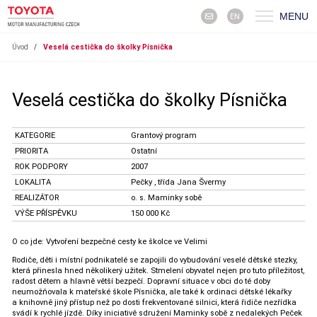
MENU
EN
Úvod
/
Veselá cestička do školky Písnička
Veselá cestička do školky Písnička
KATEGORIE
Grantový program
PRIORITA
Ostatní
ROK PODPORY
2007
LOKALITA
Pečky , třída Jana Švermy
REALIZÁTOR
o. s. Maminky sobě
VÝŠE PŘÍSPĚVKU
150 000 Kč
O co jde: Vytvoření bezpečné cesty ke školce ve Velimi
Rodiče, děti i místní podnikatelé se zapojili do vybudování veselé dětské stezky,
která přinesla hned několikerý užitek. Stmelení obyvatel nejen pro tuto příležitost,
radost dětem a hlavně větší bezpečí. Dopravní situace v obci do té doby
neumožňovala k mateřské škole Písnička, ale také k ordinaci dětské lékařky
a knihovně jiný přístup než po dosti frekventované silnici, která řidiče nezřídka
svádí k rychlé jízdě. Díky iniciativě sdružení Maminky sobě z nedalekých Peček