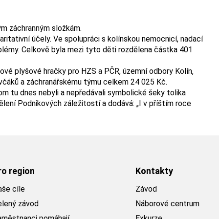
kým záchranným složkám.
itativní účely. Ve spolupráci s kolínskou nemocnicí, nadací
oblémy. Celkově byla mezi tyto děti rozdělena částka 401
sové plyšové hračky pro HZS a PČR, územní odbory Kolín,
ovčáků a záchranářskému týmu celkem 24 025 Kč.
om tu dnes nebyli a nepředávali symbolické šeky tolika
lení Podnikových záležitostí a dodává: „I v příštím roce
ro region
Kontakty
še cíle
Závod
elený závod
Náborové centrum
aměstnanci pomáhají
Exkurze