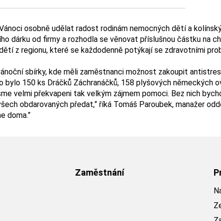
d Vánoci osobně udělat radost rodinám nemocných dětí a kolíns
dárku od firmy a rozhodla se věnovat příslušnou částku na char
dětí z regionu, které se každodenně potýkají se zdravotními pr
vánoční sbírky, kde měli zaměstnanci možnost zakoupit antistre
áno bylo 150 ks Dráčků Záchranáčků, 158 plyšových německých 
 jsme velmi překvapeni tak velkým zájmem pomoci. Bez nich bych
u všech obdarovaných předat,” říká Tomáš Paroubek, manažer oddě
me doma.”
Zaměstnání
P
Na
Z
Z