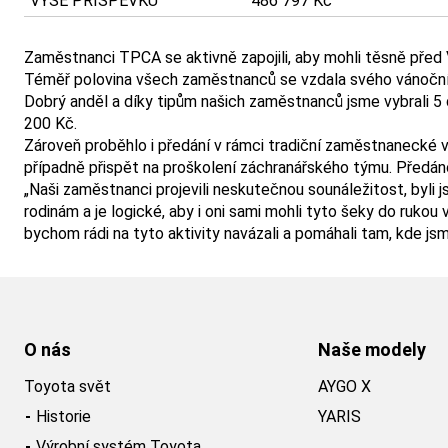
VÝŠE PŘÍSPĚVKU
486 797 Kč
Zaměstnanci TPCA se aktivně zapojili, aby mohli těsně pře
Téměř polovina všech zaměstnanců se vzdala svého vánočního 
Dobrý anděl a díky tipům našich zaměstnanců jsme vybrali 5 
200 Kč.
Zároveň proběhlo i předání v rámci tradiční zaměstnanecké 
případně přispět na proškolení záchranářského týmu. Před
„Naši zaměstnanci projevili neskutečnou sounáležitost, byli
rodinám a je logické, aby i oni sami mohli tyto šeky do ruko
bychom rádi na tyto aktivity navázali a pomáhali tam, kde js
O nás
Naše modely
Toyota svět
AYGO X
Historie
YARIS
Výrobní systém Toyota