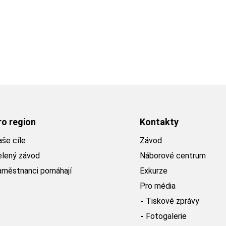
ro region
Kontakty
še cíle
Závod
elený závod
Náborové centrum
aměstnanci pomáhají
Exkurze
Pro média
Tiskové zprávy
Fotogalerie