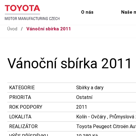
O nás
Naše 
Úvod
/
Vánoční sbírka 2011
Vánoční sbírka 2011
KATEGORIE
Sbírky a dary
PRIORITA
Ostatní
ROK PODPORY
2011
LOKALITA
Kolín - Ovčáry , Průmyslová
REALIZÁTOR
Toyota Peugeot Citroën Auto