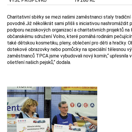
VÝŠE PŘÍSPĚVKU
19 280 Kč
Charitativní sbírky se mezi našimi zaměstnanci staly tradiční 
povodně.Již několikrát sami přišli s iniciativou nashromáždit 
podporu neziskových organizací a charitativních projektů n
občanskému sdružení Volno, které pomáhá rodinám pečujícím
také dětskou kosmetiku, pleny, oblečení pro děti a hračky. 
dotekové obrazovky nebo pomůcky na speciální tělesnou výc
zaměstnanců TPCA jsme vybudovali nový komín,“ upřesnila ved
ošetření našich pejsků,“ dodala.