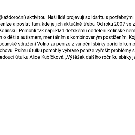
(každoroční) aktivitou. Naši lidé projevují solidaritu s potřebnými
peníze a poslat tam, kde je jich aktuálně třeba. Od roku 2007 se z
a Kolínsku. Pomohli tak například dětskému oddělení kolínské n
 o děti s autismem, mentálním a kombinovaným postižením. Koje
Občanské sdružení Volno za peníze z vánoční sbírky pořídilo kom
hovu. Psímu útulku pomohly vybrané peníze vyřešit problémy s
oucí útulku Alice Kubíčková. „Výtěžek dalšího ročníku sbírky jsm