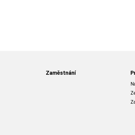
Zaměstnání
P
Na
Z
Z