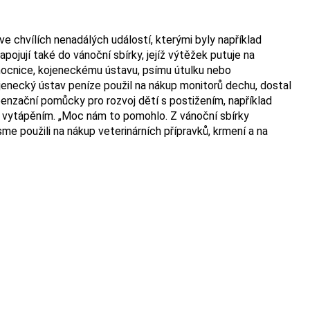
 ve chvílích nenadálých událostí, kterými byly například
apojují také do vánoční sbírky, jejíž výtěžek putuje na
emocnice, kojeneckému ústavu, psímu útulku nebo
necký ústav peníze použil na nákup monitorů dechu, dostal
penzační pomůcky pro rozvoj dětí s postižením, například
 vytápěním. „Moc nám to pomohlo. Z vánoční sbírky
e použili na nákup veterinárních přípravků, krmení a na