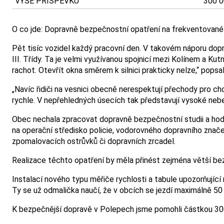
VÝŠE PŘÍSPĚVKU
300 0
O co jde: Dopravně bezpečnostní opatření na frekventované s
Pět tisíc vozidel každý pracovní den. V takovém náporu doprav
III. Třídy. Ta je velmi využívanou spojnicí mezi Kolínem a 
rachot. Otevřít okna směrem k silnici prakticky nelze,“ pops
„Navíc řidiči na vesnici obecně nerespektují přechody pro ch
rychle. V nepřehledných úsecích tak představují vysoké neb
Obec nechala zpracovat dopravně bezpečnostní studii a hodlá
na operační středisko policie, vodorovného dopravního znač
zpomalovacích ostrůvků či dopravních zrcadel.
Realizace těchto opatření by měla přinést zejména větší bez
Instalací nového typu měřiče rychlosti a tabule upozorňujíc
Ty se už odmalička naučí, že v obcích se jezdí maximálně 50 
K bezpečnější dopravě v Polepech jsme pomohli částkou 30