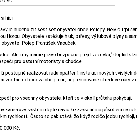
00 Kč
ilnici
y je nuceno žít šest set obyvatel obce Polepy. Nejvíc trpí samoz
Kutnou Horou. Obyvatele zatěžuje hluk, otřesy, výfukové plyny a 
al obyvatel Polep František Vnouček.
odce. Ale i my máme právo bezpečně přejít vozovku,“ doplnil star
ezpečí pro ostatní motoristy a chodce.
 postupně realizovat řadu opatření: instalaci nových svislých 
ení včetně odbočovacího pruhu, nepřerušované středové čáry v 
pečí pro všechny obyvatele, kteří se v okolí průtahu pohybují.
í na kamerový systém dojde navíc ke zvýšenému působení na řidič
km rychlostí. Často se pak stává, že když rodiče jedou rychleji,
0 000 Kč.