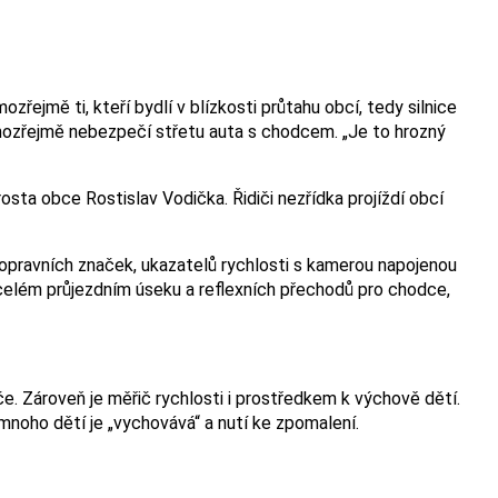
řejmě ti, kteří bydlí v blízkosti průtahu obcí, tedy silnice
samozřejmě nebezpečí střetu auta s chodcem. „Je to hrozný
osta obce Rostislav Vodička. Řidiči nezřídka projíždí obcí
dopravních značek, ukazatelů rychlosti s kamerou napojenou
celém průjezdním úseku a reflexních přechodů pro chodce,
e. Zároveň je měřič rychlosti i prostředkem k výchově dětí.
 mnoho dětí je „vychovává“ a nutí ke zpomalení.