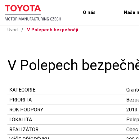
O nás
Naše 
Úvod
/
V Polepech bezpečněji
V Polepech bezpečně
KATEGORIE
Grant
PRIORITA
Bezp
ROK PODPORY
2013
LOKALITA
Polep
REALIZÁTOR
Obec