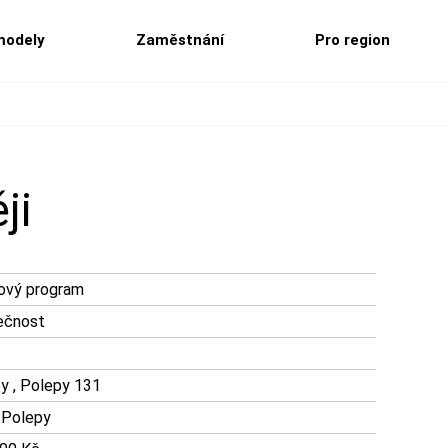
modely
Zaměstnání
Pro region
ji
ový program
ečnost
y , Polepy 131
 Polepy