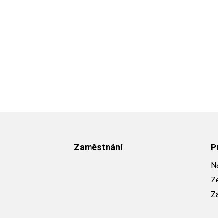
Zaměstnání
P
Na
Z
Z