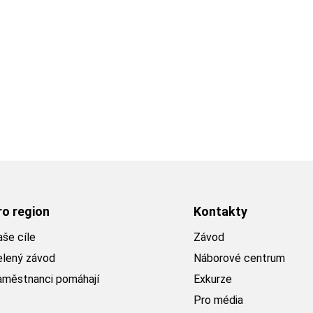
ro region
Kontakty
še cíle
Závod
elený závod
Náborové centrum
aměstnanci pomáhají
Exkurze
Pro média