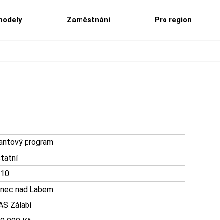
modely
Zaměstnání
Pro region
e
antový program
tatní
010
nec nad Labem
S Zálabí