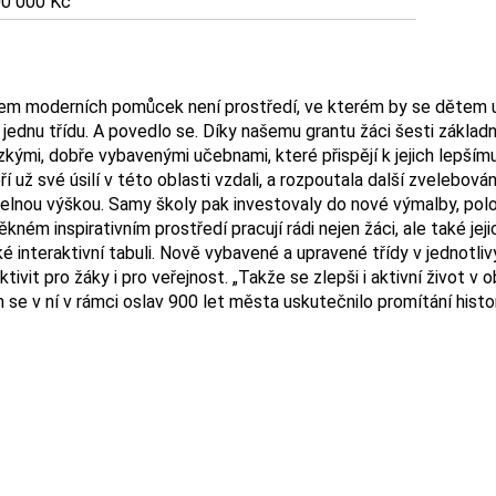
0 000 Kč
m moderních pomůcek není prostředí, ve kterém by se dětem učil
jednu třídu. A povedlo se. Díky našemu grantu žáci šesti základ
zkými, dobře vybavenými učebnami, které přispějí k jejich lepší
teří už své úsilí v této oblasti vzdali, a rozpoutala další zveleb
telnou výškou. Samy školy pak investovaly do nové výmalby, pol
ném inspirativním prostředí pracují rádi nejen žáci, ale také jej
interaktivní tabuli. Nově vybavené a upravené třídy v jednotlivý
ivit pro žáky i pro veřejnost. „Takže se zlepši i aktivní život v 
se v ní v rámci oslav 900 let města uskutečnilo promítání histor