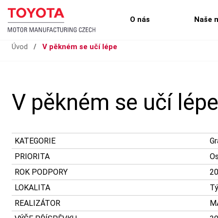
O nás
Naše 
Úvod
/
V pěkném se učí lépe
V pěkném se učí lép
KATEGORIE
Gr
PRIORITA
Os
ROK PODPORY
2
LOKALITA
Tý
REALIZÁTOR
MA