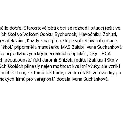
o dobře. Starostové pěti obcí se rozhodli situaci řešit ve
ních škol ve Velkém Oseku, Býchorech, Hlavečníku, Žehuni,
mu vzděláváni. „Každý z nás přece lépe vstřebává informace
ování škol,“ připomněla manažerka MAS Zálabí Ivana Suchánková.
ožení podlahových krytin a dalších doplňků. „Díky TPCA
ich pedagogové,“ řekl Jaromír Snížek, ředitel Základní školy
ch školách přinesly nejen možnost kvalitní výuky, ale vznikl
obcích. O tom, že tomu tak bude, svědčí i fakt, že dva dny po
ických filmů pro veřejnost,“ dodala Ivana Suchánková.