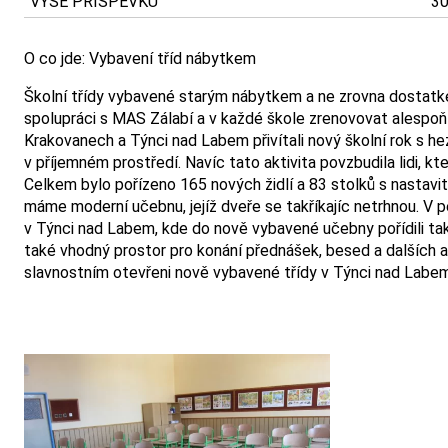
VÝŠE PŘÍSPĚVKU
30
O co jde: Vybavení tříd nábytkem
Školní třídy vybavené starým nábytkem a ne zrovna dostatke
spolupráci s MAS Zálabí a v každé škole zrenovovat alespoň 
Krakovanech a Týnci nad Labem přivítali nový školní rok s he
v příjemném prostředí. Navíc tato aktivita povzbudila lidi, k
Celkem bylo pořízeno 165 nových židlí a 83 stolků s nastavi
máme moderní učebnu, jejíž dveře se takříkajíc netrhnou. V pěk
v Týnci nad Labem, kde do nově vybavené učebny pořídili také 
také vhodný prostor pro konání přednášek, besed a dalších akt
slavnostním otevřeni nově vybavené třídy v Týnci nad Labem 