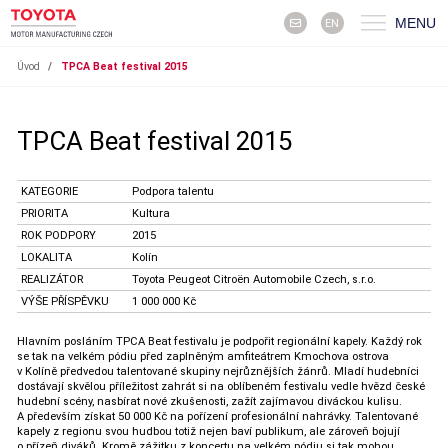
MENU
EN
Úvod
/
TPCA Beat festival 2015
TPCA Beat festival 2015
KATEGORIE
Podpora talentu
PRIORITA
Kultura
ROK PODPORY
2015
LOKALITA
Kolín
REALIZÁTOR
Toyota Peugeot Citroën Automobile Czech, s.r.o.
VÝŠE PŘÍSPĚVKU
1 000 000 Kč
Hlavním posláním TPCA Beat festivalu je podpořit regionální kapely. Každý rok
se tak na velkém pódiu před zaplněným amfiteátrem Kmochova ostrova
v Kolíně předvedou talentované skupiny nejrůznějších žánrů. Mladí hudebníci
dostávají skvělou příležitost zahrát si na oblíbeném festivalu vedle hvězd české
hudební scény, nasbírat nové zkušenosti, zažít zajímavou diváckou kulisu.
A především získat 50 000 Kč na pořízení profesionální nahrávky. Talentované
kapely z regionu svou hudbou totiž nejen baví publikum, ale zároveň bojují
o přízeň diváků. Kromě zážitku z koncertu na velkém pódiu si tak mohou