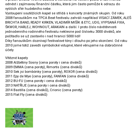
odnést i zajímavou finanční částku, která jim často pomůže k odrazu do
vyšších sfér hudebního nebe.
Vystoupení soutěžících kapel se střídá s koncerty známých skupin. Od roku
2008 fanouškům na TPCA Beat festivalu zahráli například VISACÍ ZÁMEK, ALEŠ
BRICHTA BAND, READY KIRKEN, VLADIMÍR MIŠÍK & ETC, UDG, VYPSANÁ FIXA,
ŠKWOR, HARLEJ, WOHNOUT, ARAKAIN a další. I proto číslo návštěvnosti
jednodenního rodinného festivalu neklesne pod číslovku 3000 diváků, ale
počítadlo se už zastavilo i nad hranicí 5000 lidí!
Díky fanouškům doznívají festivalové tóny i dlouho po jeho skončení. Od roku
2010 jsme totiž zavedli symbolické vstupné, které věnujeme na dobročinné
účely.
Vítězné kapely
2008 Alžbětiny Sosny (cena poroty i cena diváků)
2009 EMMA (cena poroty), Rimortis (cena diváků)
2010 Sek jsi bombónky (cena poroty), ROXOR (cena diváků)
2011 Epy de Mye (cena poroty), FANFAN (cena diváků)
2012 BU-FU (cena poroty i cena diváků)
2013 NATŘIJE (cena poroty i cena diváků)
2014 Bastilla (cena diváků), Crionic (cena poroty)
2015 Flat Fly (cena diváků)