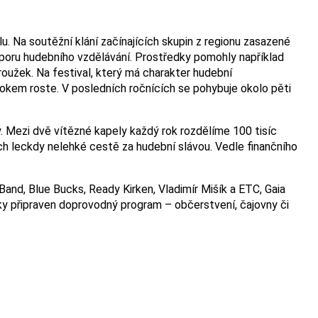
. Na soutěžní klání začínajících skupin z regionu zasazené
dporu hudebního vzdělávání. Prostředky pomohly například
oužek. Na festival, který má charakter hudební
 rokem roste. V posledních ročnících se pohybuje okolo pěti
y. Mezi dvě vítězné kapely každý rok rozdělíme 100 tisíc
ch leckdy nelehké cestě za hudební slávou. Vedle finančního
Band, Blue Bucks, Ready Kirken, Vladimír Mišík a ETC, Gaia
ky připraven doprovodný program – občerstvení, čajovny či