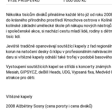
VÝŠE PŘÍSPĚVKU
1 000 000 Kč
Několika tisícům diváků přinášíme každé léto již od roku 20
do krásného přírodního prostředí Kmochova ostrova v Kolíně
kolínské základní umělecké škole při nákupu nových nástrojů
i společenské akce, si nachází cestu mladí lidé, rodiny s dě
tisíc lidí.
Jeviště tradičně opanovávají soutěžící kapely z řad regionál
korun na natočení desky či klipu v profesionálním nahrávací
daru si vítězné kapely odnáší také trofej v podobě basovéh
Vystoupení soutěžících kapel se střídá s koncerty známých sk
Mesiah, GIPSY.CZ, deBill Heads, UDG, Vypsaná fixa, Medvěd 0
atrakce pro děti.
Vítězné kapely
2008 Alžbětiny Sosny (cena poroty i cena diváků)