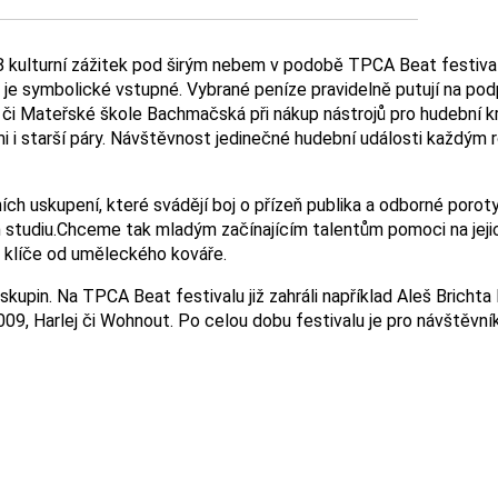
08 kulturní zážitek pod širým nebem v podobě TPCA Beat festivalu
 je symbolické vstupné. Vybrané peníze pravidelně putují na po
 či Mateřské škole Bachmačská při nákup nástrojů pro hudební kr
tmi i starší páry. Návštěvnost jedinečné hudební události každým
ních uskupení, které svádějí boj o přízeň publika a odborné porot
m studiu.Chceme tak mladým začínajícím talentům pomoci na jeji
o klíče od uměleckého kováře.
upin. Na TPCA Beat festivalu již zahráli například Aleš Brichta 
09, Harlej či Wohnout. Po celou dobu festivalu je pro návštěvní