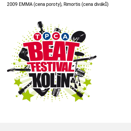
2009 EMMA (cena poroty), Rimortis (cena diváků)