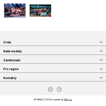
O nás
Naše modely
Zaměstnání
Pro region
Kontakty
© TMMCZ 2026 | created by
iREJ.cz