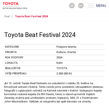
MENU
EN
Úvod
/
Toyota Beat Festival 2024
Toyota Beat Festival 2024
KATEGORIE
Podpora talentu
PRIORITA
Kultura, charita
ROK PODPORY
2024
LOKALITA
Kolín
REALIZÁTOR
TOYOTA
VÝŠE PŘÍSPĚVKU
2 000 000 Kč
J
iž 15. ročník Toyota Beat festivalu se uskutečnil v sobotu 25. května na
Kmochově ostrově v Kolíně. Tento ročník jsme ozvláštnili retrospektivní výstavou
fotografií z uplynulých ročníků na Karlově náměstí v Kolíně. Vystupující kapely:
turnovská rocková kapela De Bill Heads, herec a stand-up komik Vojtěch
Záveský, známý pod uměleckým jménem Vojtaano, MIG 21 s frontmanem
Jiřím Macháčkem. Výtěžek ze vstupného byl opět darován na charitu.