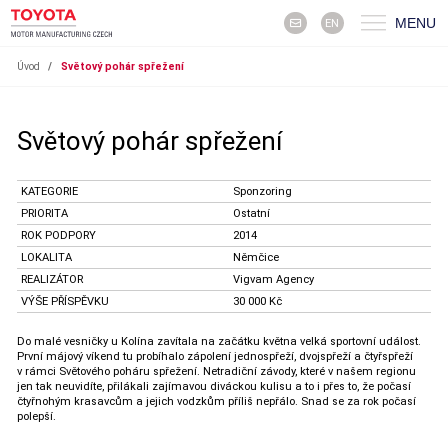
MENU
EN
Úvod
/
Světový pohár spřežení
Světový pohár spřežení
KATEGORIE
Sponzoring
PRIORITA
Ostatní
ROK PODPORY
2014
LOKALITA
Němčice
REALIZÁTOR
Vigvam Agency
VÝŠE PŘÍSPĚVKU
30 000 Kč
Do malé vesničky u Kolína zavítala na začátku května velká sportovní událost.
První májový víkend tu probíhalo zápolení jednospřeží, dvojspřeží a čtyřspřeží
v rámci Světového poháru spřežení. Netradiční závody, které v našem regionu
jen tak neuvidíte, přilákali zajímavou diváckou kulisu a to i přes to, že počasí
čtyřnohým krasavcům a jejich vodzkům příliš nepřálo. Snad se za rok počasí
polepší.