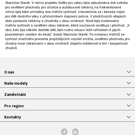
Stanislav Slavík. V rámci projektu Světlo pro zebru byla vybudována dvě svítidla
pro osvětlení přechodu pro chodce a autobusové čekárny, na frekventované
silnici byly také umístěny dva měřiče rychlosti. Uskutečnila se i beseda nejen
pro děti školního věku s příslušníkem dopravní policie. V předchozích etapách
obec postavila čekárny a chodníky v obou směrech. Nově byly instalovány
měřiče rychlosti a osvětlení obou čekáren, které současně osvětluje i přechod. „V
obci, kde žije několik desítek dětí, bylo nutno situaci řešit vzhledem k jejich
pravidelným cestám do školy,“ dodal Stanislav Slavík. Po instalaci měřičů se
rychlost značného procenta projíždějících vozidel snížila, osvětlení přechodu pro
chodce mezi čekárnami v obou směrech zlepšilo viditelnost a tím i bezpečnost
chodců.
O nás
Naše modely
Zaměstnání
Pro region
Kontakty