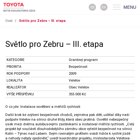
MENU
EN
Úvod
/
Světlo pro Zebru – III. etapa
Světlo pro Zebru – III. etapa
KATEGORIE
Grantový program
PRIORITA
Bezpečnost
ROK PODPORY
2009
LOKALITA
Veletov
REALIZÁTOR
Obec Veletov
VÝŠE PŘÍSPĚVKU
355 000 Kč
O co jde: Instalace osvětlení a měřičů rychlosti
Další krok ke zvýšení bezpečnosti chodců, zejména pak dětí, udělal díky naší
podpoře Veletov na silnici druhé třídy, která obec protíná. Osvětlil nebezpečný
úsek mezi dvěma autobusovými zastávkami a instaloval měřiče rychlosti. „Celý
projekt byl součástí dlouhodobějšího záměru obce vyřešit bezpečnost na silnici
Kolín – Týnec nad Labem. Svým rovinatým profilem svádí řidiče k rychlé jízdě
a nehody nebyly ojedinělé,“ uvedl koordinátor projektu, místostarosta Veletova