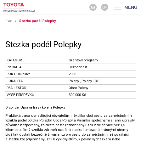
MENU
EN
Úvod
/
Stezka podél Polepky
Stezka podél Polepky
KATEGORIE
Grantový program
PRIORITA
Bezpečnost
ROK PODPORY
2008
LOKALITA
Polepy , Polepy 131
REALIZÁTOR
Obec Polepy
VÝŠE PŘÍSPĚVKU
300 000 Kč
O co jde: Úprava trasy kolem Polepky
Praktická trasa usnadňující obyvatelům několika obcí cestu za zaměstnáním
vznikla podél potoka Polepky. Obce Polepy a Pašinka společnými silami upravily
původně nezpevněný, za deště často rozbahněný úsek v délce více než 1,5
kilometru, čímž vznikla zároveň naučná stezka lemovaná krásnými stromy.
Lidé tak dostali bezpečnější variantu pro cestu do zaměstnání než po silnici
a stezku lze příjemně využít i k cyklovýletům, k pěším vycházkám nebo