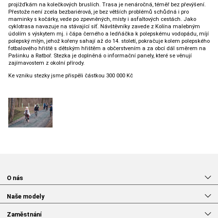
projížďkám na kolečkových bruslích. Trasa je nenáročná, téměř bez převýšení.
Přestože není zcela bezbariérová, je bez větších problémů schůdná i pro
maminky s kočárky, vede po zpevněných, místy i asfaltových cestách. Jako
cyklotrasa navazuje na stávající síť. Návštěvníky zavede z Kolína malebným
údolím s výskytem mj. i čápa černého a ledňáčka k polepskému vodopádu, míjí
polepský mlýn, jehož kořeny sahají až do 14. století, pokračuje kolem polepského
fotbalového hřiště s dětským hřištěm a občerstvením a za obcí dál směrem na
Pašinku a Ratboř. Stezka je doplněná o informační panely, které se věnují
zajímavostem z okolní přírody.
Ke vzniku stezky jsme přispěli částkou 300 000 Kč
O nás
Naše modely
Zaměstnání