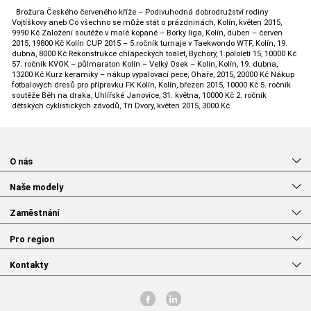
Brožura Českého červeného kříže – Podivuhodná dobrodružství rodiny
Vojtíškovy aneb Co všechno se může stát o prázdninách, Kolín, květen 2015,
9990 Kč Založení soutěže v malé kopané – Borky liga, Kolín, duben – červen
2015, 19800 Kč Kolín CUP 2015 – 5.ročník turnaje v Taekwondo WTF, Kolín, 19.
dubna, 8000 Kč Rekonstrukce chlapeckých toalet, Býchory, 1.pololetí 15, 10000 Kč
57. ročník KVOK – půlmaraton Kolín – Velký Osek – Kolín, Kolín, 19. dubna,
13200 Kč Kurz keramiky – nákup vypalovací pece, Ohaře, 2015, 20000 Kč Nákup
fotbalových dresů pro přípravku FK Kolín, Kolín, březen 2015, 10000 Kč 5. ročník
soutěže Běh na draka, Uhlířské Janovice, 31. května, 10000 Kč 2. ročník
dětských cyklistických závodů, Tři Dvory, květen 2015, 3000 Kč
O nás
Naše modely
Zaměstnání
Pro region
Kontakty