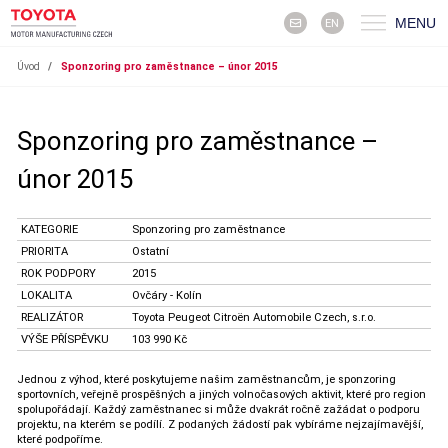
MENU
EN
Úvod
/
Sponzoring pro zaměstnance – únor 2015
Sponzoring pro zaměstnance –
únor 2015
KATEGORIE
Sponzoring pro zaměstnance
PRIORITA
Ostatní
ROK PODPORY
2015
LOKALITA
Ovčáry - Kolín
REALIZÁTOR
Toyota Peugeot Citroën Automobile Czech, s.r.o.
VÝŠE PŘÍSPĚVKU
103 990 Kč
Jednou z výhod, které poskytujeme našim zaměstnancům, je sponzoring
sportovních, veřejně prospěšných a jiných volnočasových aktivit, které pro region
spolupořádají. Každý zaměstnanec si může dvakrát ročně zažádat o podporu
projektu, na kterém se podílí. Z podaných žádostí pak vybíráme nejzajímavější,
které podpoříme.