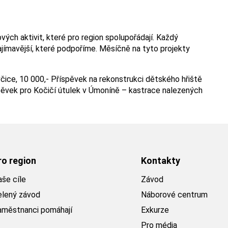
ch aktivit, které pro region spolupořádají. Každý
jímavější, které podpoříme. Měsíčně na tyto projekty
ice, 10 000,- Příspěvek na rekonstrukci dětského hřiště
íspěvek pro Kočičí útulek v Úmoníně – kastrace nalezených
ro region
Kontakty
še cíle
Závod
elený závod
Náborové centrum
aměstnanci pomáhají
Exkurze
Pro média