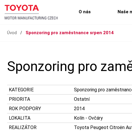
O nás
Naše 
Úvod
/
Sponzoring pro zaměstnance srpen 2014
Sponzoring pro zam
KATEGORIE
Sponzoring pro zaměstnanc
PRIORITA
Ostatní
ROK PODPORY
2014
LOKALITA
Kolín - Ovčáry
REALIZÁTOR
Toyota Peugeot Citroën Auto