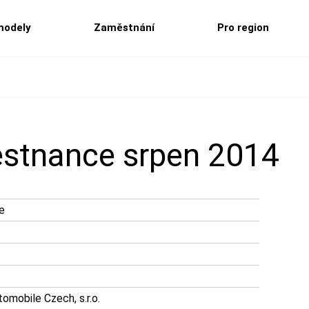
modely
Zaměstnání
Pro region
ěstnance srpen 2014
e
mobile Czech, s.r.o.