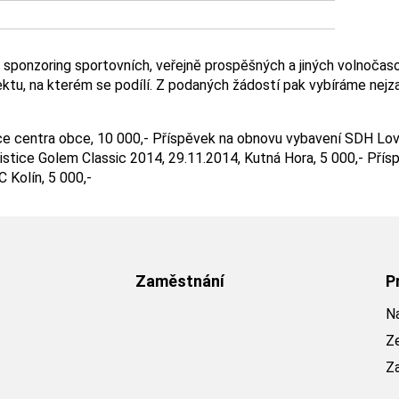
ponzoring sportovních, veřejně prospěšných a jiných volnočasový
tu, na kterém se podílí. Z podaných žádostí pak vybíráme nejza
e centra obce, 10 000,- Příspěvek na obnovu vybavení SDH Lovč
uristice Golem Classic 2014, 29.11.2014, Kutná Hora, 5 000,- Př
 Kolín, 5 000,-
Zaměstnání
P
Na
Z
Z