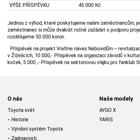
VÝŠE PŘÍSPĚVKU
45 000 Kč
Jednou z výhod, které poskytujeme našim zaměstnancům, je s
zaměstnanec si může dvakrát ročně zažádat o podporu projek
rozdělujeme 50 000 korun.
Příspěvek na projekt Vraťme náves Nebovidům – revitalizac
v Žíželicích, 10 000,- Příspěvek na organizaci závodů v kult
koček, 5 000 ,- Příspěvek na sektorovou vlajku pro fanklub SC
O nás
Naše modely
Toyota svět
AYGO X
Historie
YARIS
Výrobní systém Toyota
Zajímavosti