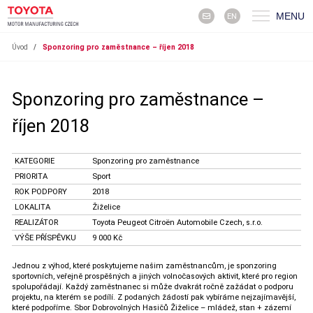
MENU
EN
Úvod
/
Sponzoring pro zaměstnance – říjen 2018
Sponzoring pro zaměstnance –
říjen 2018
KATEGORIE
Sponzoring pro zaměstnance
PRIORITA
Sport
ROK PODPORY
2018
LOKALITA
Žiželice
REALIZÁTOR
Toyota Peugeot Citroën Automobile Czech, s.r.o.
VÝŠE PŘÍSPĚVKU
9 000 Kč
Jednou z výhod, které poskytujeme našim zaměstnancům, je sponzoring
sportovních, veřejně prospěšných a jiných volnočasových aktivit, které pro region
spolupořádají. Každý zaměstnanec si může dvakrát ročně zažádat o podporu
projektu, na kterém se podílí. Z podaných žádostí pak vybíráme nejzajímavější,
které podpoříme. Sbor Dobrovolných Hasičů Žiželice – mládež, stan + zázemí