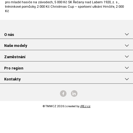
pro mladé hasiče na závodech, 5 000 Kč SK Řečany nad Labem 1920, z. s.,
tréninkové pomůcky, 2 000 Kč Christmas Cup – sportovní utkání Hrnčíře, 2 000
Kč
O nás
Naše modely
Zaměstnání
Pro region
Kontakty
© TMMCZ 2026 | created by
iREJ.cz