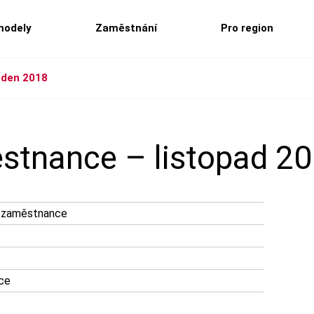
modely
Zaměstnání
Pro region
eden 2018
stnance – listopad 20
o zaměstnance
ice