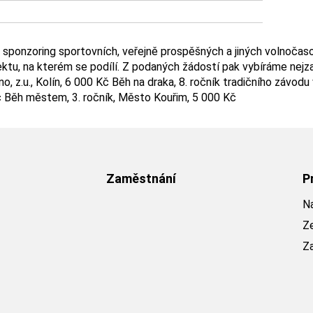
ponzoring sportovních, veřejně prospěšných a jiných volnočasový
tu, na kterém se podílí. Z podaných žádostí pak vybíráme nejza
no, z.u., Kolín, 6 000 Kč Běh na draka, 8. ročník tradičního závo
č Běh městem, 3. ročník, Město Kouřim, 5 000 Kč
Zaměstnání
P
Na
Z
Z