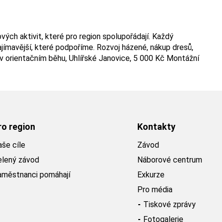
ch aktivit, které pro region spolupořádají. Každý
jímavější, které podpoříme. Rozvoj házené, nákup dresů,
du v orientačním běhu, Uhlířské Janovice, 5 000 Kč Montážní
ro region
Kontakty
še cíle
Závod
elený závod
Náborové centrum
aměstnanci pomáhají
Exkurze
Pro média
Tiskové zprávy
Fotogalerie