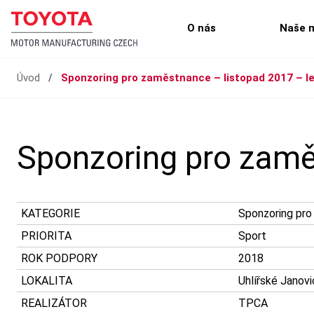
O nás
Naše 
Úvod
/
Sponzoring pro zaměstnance – listopad 2017 – l
Sponzoring pro zamě
KATEGORIE
Sponzoring pr
PRIORITA
Sport
ROK PODPORY
2018
LOKALITA
Uhlířské Janov
REALIZÁTOR
TPCA