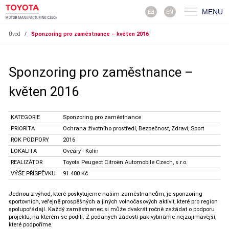
MENU
EN
Úvod
/
Sponzoring pro zaměstnance – květen 2016
Sponzoring pro zaměstnance –
květen 2016
KATEGORIE
Sponzoring pro zaměstnance
PRIORITA
Ochrana životního prostředí, Bezpečnost, Zdraví, Sport
ROK PODPORY
2016
LOKALITA
Ovčáry - Kolín
REALIZÁTOR
Toyota Peugeot Citroën Automobile Czech, s.r.o.
VÝŠE PŘÍSPĚVKU
91 400 Kč
Jednou z výhod, které poskytujeme našim zaměstnancům, je sponzoring
sportovních, veřejně prospěšných a jiných volnočasových aktivit, které pro region
spolupořádají. Každý zaměstnanec si může dvakrát ročně zažádat o podporu
projektu, na kterém se podílí. Z podaných žádostí pak vybíráme nejzajímavější,
které podpoříme.