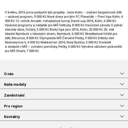
V květnu 2016 jsme podpořili tyto projekty: Jesle Kolín – zvýšení bezpečnosti dětí
– výukový program, 9 000 Kč Nové dresy pro tým FC Plavečák – Pivní liga Kolín, 4
900 Kč 12. ročník Amatér. nohejbalový turnaj David cup 2016, Kolín, 6 000 Kč
Výukové programy a nábytek pro MŠ Veltruby, 8 000 Kč Hasičské závody O pohár
starosty obce, Ovčáry, 5 000 Kč Borky liga jaro 2016, Kolín, 20 000 Kč 26. slet
letadel Nymburk s leteckým dnem, Nymburk, 6 000 Kč Streetbalové hřiště pro
děti, Běrunice, 8 000 Kč Olympiáda MŠ Červené Pečky, 3 500 Kč Dětský den
Radovesnice II, 4 000 Kč Mekkamen 2016, Nový Bydžov, 5 000 Kč Dovádět
a skotačit v MŠ – cvičební pomůcky, Pečky, 5 000 Kč Výměna obložení pískoviště
pro MŠ Ohaře, 7 000 Kč
O nás
Naše modely
Zaměstnání
Pro region
Kontakty