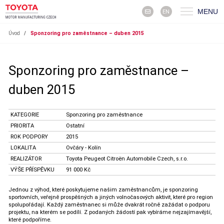
MENU
EN
Úvod
/
Sponzoring pro zaměstnance – duben 2015
Sponzoring pro zaměstnance –
duben 2015
KATEGORIE
Sponzoring pro zaměstnance
PRIORITA
Ostatní
ROK PODPORY
2015
LOKALITA
Ovčáry - Kolín
REALIZÁTOR
Toyota Peugeot Citroën Automobile Czech, s.r.o.
VÝŠE PŘÍSPĚVKU
91 000 Kč
Jednou z výhod, které poskytujeme našim zaměstnancům, je sponzoring
sportovních, veřejně prospěšných a jiných volnočasových aktivit, které pro region
spolupořádají. Každý zaměstnanec si může dvakrát ročně zažádat o podporu
projektu, na kterém se podílí. Z podaných žádostí pak vybíráme nejzajímavější,
které podpoříme.