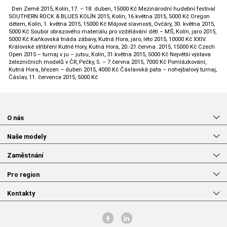
Den Země 2015, Kolín, 17. – 18. duben, 15000 Kč Mezinárodní hudební festival
SOUTHERN ROCK & BLUES KOLÍN 2015, Kolín, 16.května 2015, 5000 Kč Oregon
dětem, Kolín, 1. května 2015, 15000 Kč Májové slavnosti, Ovčáry, 30. května 2015,
5000 Kč Soubor obrazového materiálu pro vzdělávání dětí – MŠ, Kolín, jaro 2015,
5000 Kč Kaňkovská triáda zábavy, Kutná Hora, jaro, léto 2015, 10000 Kč XXIV.
Královské stříbření Kutné Hory, Kutná Hora, 20.-21.června .2015, 15000 Kč Czech
Open 2015 – turnaj v ju – jutsu, Kolín, 31.května 2015, 5000 Kč Největší výstava
železničních modelů v ČR, Pečky, 5. – 7.června 2015, 7000 Kč Pomlázkování,
Kutná Hora, březen – duben 2015, 4000 Kč Čáslavská pata – nohejbalový turnaj,
Čáslav, 11. července 2015, 5000 Kč
O nás
Naše modely
Zaměstnání
Pro region
Kontakty