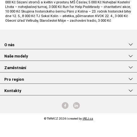
000 Kč Sázení stromů a květin v prostoru MŠ Čáslav, 5 000 Kč Nohejbal Kostelní
Lhota – nohejbalový turnaj, 3 000 Kč Run for Help Poděbrady – charitativní akce,
10 000 Kč Skupina historického šermu Páni z Kolína – 23. ročník historické bitvy
dne 12. 5., 8 000 Kč TJ Sokol Kolín – atletika, půlmaraton KVOK 22. 4., 3 000 Kč
Obecní úřad Veltruby, Staročeské Máje – zachování tradic, 3 000 Kč
O nás
Naše modely
Zaměstnání
Pro region
Kontakty
© TMMCZ 2026 | created by
iREJ.cz