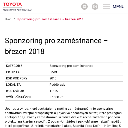
MENU
EN
Úvod
/
Sponzoring pro zaměstnance – březen 2018
Sponzoring pro zaměstnance –
březen 2018
KATEGORIE
Sponzoring pro zaměstnance
PRIORITA
Sport
ROK PODPORY
2018
LOKALITA
Poděbrady
REALIZÁTOR
TPCA
VÝŠE PŘÍSPĚVKU
37 000 Kč
Jednou z výhod, které poskytujeme našim zaměstnancům, je sponzoring
sportovních, veřejně prospěšných a jiných volnočasových aktivit, které pro region
spolupořádají. Každý zaměstnanec si může dvakrát ročně zažádat o podporu
projektu, na kterém se podílí. Z podaných žádostí pak vybíráme nejzajímavější,
které podpoříme. 2. ročník motorkářské akce, Spanilá jízda Kolín – Němčice, 5