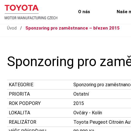
O nás
Naše 
Úvod
/
Sponzoring pro zaměstnance – březen 2015
Sponzoring pro zam
KATEGORIE
Sponzoring pro zaměstnanc
PRIORITA
Ostatní
ROK PODPORY
2015
LOKALITA
Ovčáry - Kolín
REALIZÁTOR
Toyota Peugeot Citroën Auto