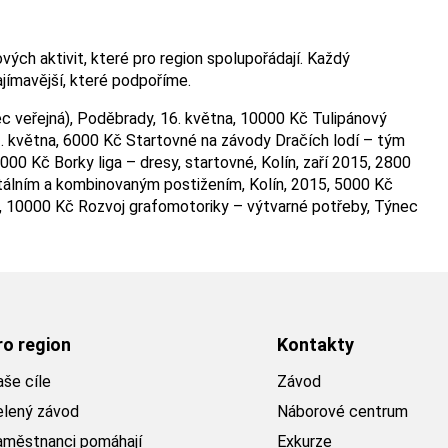
ch aktivit, které pro region spolupořádají. Každý
jímavější, které podpoříme.
c veřejná), Poděbrady, 16. května, 10000 Kč Tulipánový
23. května, 6000 Kč Startovné na závody Dračích lodí – tým
00 Kč Borky liga – dresy, startovné, Kolín, zaří 2015, 2800
ntálním a kombinovaným postižením, Kolín, 2015, 5000 Kč
15, 10000 Kč Rozvoj grafomotoriky – výtvarné potřeby, Týnec
ro region
Kontakty
še cíle
Závod
elený závod
Náborové centrum
aměstnanci pomáhají
Exkurze