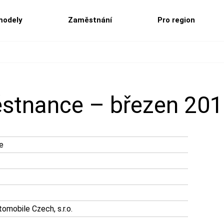
modely
Zaměstnání
Pro region
ěstnance – březen 20
e
mobile Czech, s.r.o.