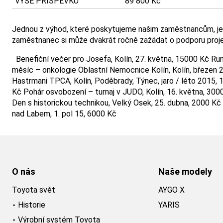
VÝŠE PŘÍSPĚVKU
89 800 Kč
Jednou z výhod, které poskytujeme našim zaměstnancům, je s
zaměstnanec si může dvakrát ročně zažádat o podporu projek
Benefiční večer pro Josefa, Kolín, 27. května, 15000 Kč Ru
měsíc – onkologie Oblastní Nemocnice Kolín, Kolín, březen 20
Hastrmani TPCA, Kolín, Poděbrady, Týnec, jaro / léto 2015, 1
Kč Pohár osvobození – turnaj v JUDO, Kolín, 16. května, 30
Den s historickou technikou, Velký Osek, 25. dubna, 2000 K
nad Labem, 1. pol 15, 6000 Kč
O nás
Naše modely
Toyota svět
AYGO X
Historie
YARIS
Výrobní systém Toyota