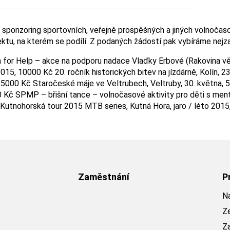
ponzoring sportovních, veřejně prospěšných a jiných volnočasový
tu, na kterém se podílí. Z podaných žádostí pak vybíráme nejza
n for Help – akce na podporu nadace Vlaďky Erbové (Rakovina vě
15, 10000 Kč 20. ročník historických bitev na jízdárně, Kolín, 
5000 Kč Staročeské máje ve Veltrubech, Veltruby, 30. května, 50
00 Kč SPMP – břišní tance – volnočasové aktivity pro děti s me
č Kutnohorská tour 2015 MTB series, Kutná Hora, jaro / léto 20
Zaměstnání
P
Na
Z
Z