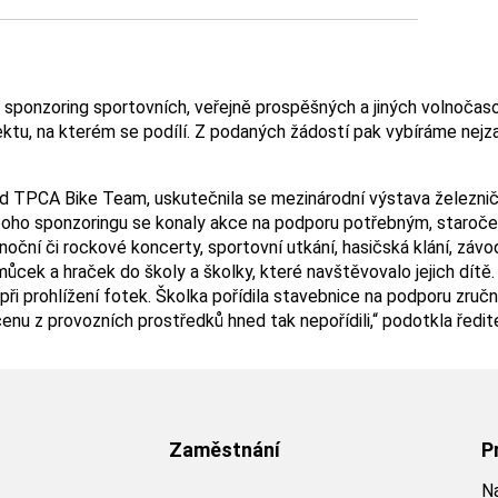
ponzoring sportovních, veřejně prospěšných a jiných volnočasový
tu, na kterém se podílí. Z podaných žádostí pak vybíráme nejza
d TPCA Bike Team, uskutečnila se mezinárodní výstava železni
z toho sponzoringu se konaly akce na podporu potřebným, staroče
ánoční či rockové koncerty, sportovní utkání, hasičská klání, závo
cek a hraček do školy a školky, které navštěvovalo jejich dítě. O
ři prohlížení fotek. Školka pořídila stavebnice na podporu zruč
enu z provozních prostředků hned tak nepořídili,“ podotkla řed
Zaměstnání
P
Na