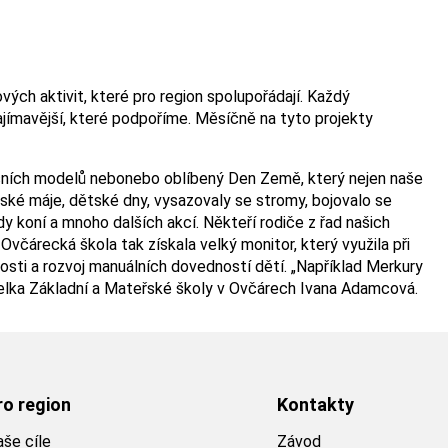
ch aktivit, které pro region spolupořádají. Každý
jímavější, které podpoříme. Měsíčně na tyto projekty
čních modelů nebonebo oblíbený Den Země, který nejen naše
ské máje, dětské dny, vysazovaly se stromy, bojovalo se
dy koní a mnoho dalších akcí. Někteří rodiče z řad našich
včárecká škola tak získala velký monitor, který využila při
nosti a rozvoj manuálních dovedností dětí. „Například Merkury
itelka Základní a Mateřské školy v Ovčárech Ivana Adamcová.
ro region
Kontakty
še cíle
Závod