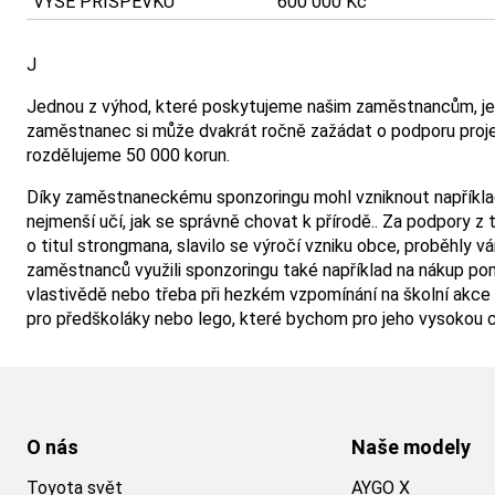
VÝŠE PŘÍSPĚVKU
600 000 Kč
J
Jednou z výhod, které poskytujeme našim zaměstnancům, je s
zaměstnanec si může dvakrát ročně zažádat o podporu projek
rozdělujeme 50 000 korun.
Díky zaměstnaneckému sponzoringu mohl vzniknout napříkla
nejmenší učí, jak se správně chovat k přírodě.. Za podpory 
o titul strongmana, slavilo se výročí vzniku obce, proběhly v
zaměstnanců využili sponzoringu také například na nákup pomů
vlastivědě nebo třeba při hezkém vzpomínání na školní akce p
pro předškoláky nebo lego, které bychom pro jeho vysokou c
O nás
Naše modely
Toyota svět
AYGO X