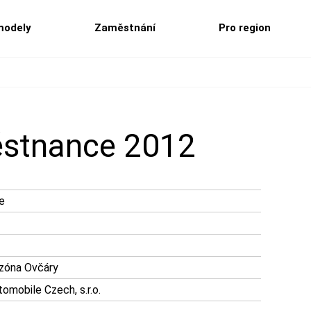
modely
Zaměstnání
Pro region
ěstnance 2012
e
 zóna Ovčáry
mobile Czech, s.r.o.