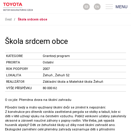
MENU
EN
Úvod
/
Škola srdcem obce
Škola srdcem obce
KATEGORIE
Grantový program
PRIORITA
Ostatní
ROK PODPORY
2007
LOKALITA
Žehuň , Žehuň 52
REALIZÁTOR
Základní škola a Mateřské škola Žehuň
VÝŠE PŘÍSPĚVKU
80 000 Kč
O co jde: Přeměna dvora na školní zahradu
Původní šedý a málo využívaný školní dvůr se změnil k nepoznání.
Z konstrukce pro dřevník vznikla zastřešená pergola se stolky a tabulí, kde si
děti v létě užívají výuku na čerstvém vzduchu. Poblíž venkovní učebny zakořenily
okrasné a zároveň naučné záhony s popisy rostlin. Víte třeba, jak vypadá
huseník alpský? Děti ze žehuňské školy už díky nové školní zahradě ano.
Ekologické zaměření celé přeměny zahrady seznamuje děti s přírodními