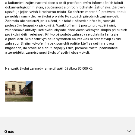
a kulturními zajímavostmi obce a okolí prostřednictvím informačních tabulí
dokumentujících historii, současnost a přírodní bohatství Žehuňska. Zároveň
upevňuje jejich vztah k rodnému místu. Se sběrem materiálů pro tvorbu tabulí
pomohly i samy děti ve školní projektu Po stopách přírodních zajímavostí.
Zahrada ale neslouží jen k učení, ale také k zábavě a hře dětí, nechybí
prolézačky, houpačky, pískoviště. Vznikl příjemný prostor pro vzdělávání,
volnočasové aktivity i setkávání obyvatel obce všech věkových skupin při akcích
pro školní děti i veřejnost. Při tvorbě podoby zahrady se uplatnila fantazie
a přání dětí. Škola totiž vyhlásila výtvarnou soutěž Jak si představuji školní
zahradu. S jejím vytvořením pak pomohli rodiče, kteří se sešli na dvou
brigádách, do práce se s chutí zapojily i děti, pomohli místní podnikatelé
a zemědělci, zaměstnanci školy, přispěly i obce v okolí.
Na vznik školní zahrady jsme přispěli částkou 80 000 Kč.
O nás