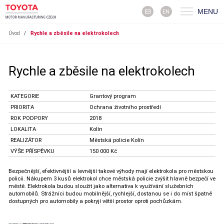
MENU
EN
Úvod
/
Rychle a zběsile na elektrokolech
Rychle a zběsile na elektrokolech
KATEGORIE
Grantový program
PRIORITA
Ochrana životního prostředí
ROK PODPORY
2018
LOKALITA
Kolín
REALIZÁTOR
Městská policie Kolín
VÝŠE PŘÍSPĚVKU
150 000 Kč
Bezpečnější, efektivnější a levnější takové výhody mají elektrokola pro městskou
policii. Nákupem 3 kusů elektrokol chce městská policie zvýšit hlavně bezpečí ve
městě. Elektrokola budou sloužit jako alternativa k využívání služebních
automobilů. Strážníci budou mobilnější, rychlejší, dostanou se i do míst špatně
dostupných pro automobily a pokryjí větší prostor oproti pochůzkám.