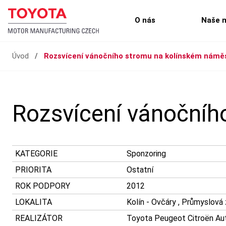
O nás
Naše 
Úvod
/
Rozsvícení vánočního stromu na kolínském námě
Rozsvícení vánočníh
KATEGORIE
Sponzoring
PRIORITA
Ostatní
ROK PODPORY
2012
LOKALITA
Kolín - Ovčáry , Průmyslová
REALIZÁTOR
Toyota Peugeot Citroën Auto