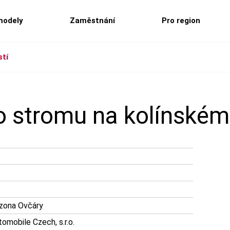
modely
Zaměstnání
Pro region
stí
o stromu na kolínském
 zona Ovčáry
mobile Czech, s.r.o.