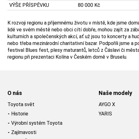
VÝŠE PŘÍSPĚVKU
80 000 Kč
K rozvoji regionu a příjemnému životu v místě, kde jsme doma,
lidé ve svém městě nebo obci cítí dobře, mohou zajít za záb
kulturních a společenských akcí, ať už jsou to koncerty a hude
nebo třeba mezinárodní charitativní bazar. Podpořili jsme a
festival Blues fest, plesy maturantů, letců z Čáslavi či měst
regionu při prezentaci Kolína v Českém domě v Bruselu.
O nás
Naše modely
Toyota svět
AYGO X
Historie
YARIS
Výrobní systém Toyota
Zajímavosti