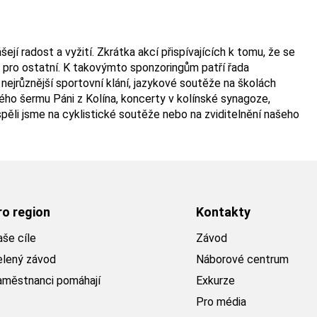
jí radost a vyžití. Zkrátka akcí přispívajících k tomu, že se
o pro ostatní. K takovýmto sponzoringům patří řada
, nejrůznější sportovní klání, jazykové soutěže na školách
ého šermu Páni z Kolína, koncerty v kolínské synagoze,
ispěli jsme na cyklistické soutěže nebo na zviditelnění našeho
ro region
Kontakty
še cíle
Závod
elený závod
Náborové centrum
aměstnanci pomáhají
Exkurze
Pro média