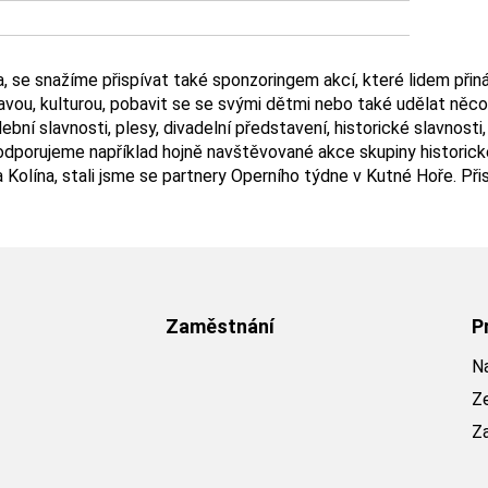
 se snažíme přispívat také sponzoringem akcí, které lidem přináše
avou, kulturou, pobavit se se svými dětmi nebo také udělat něc
bní slavnosti, plesy, divadelní představení, historické slavnosti
 podporujeme například hojně navštěvované akce skupiny historick
a Kolína, stali jsme se partnery Operního týdne v Kutné Hoře. Př
Zaměstnání
P
Na
Z
Z