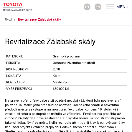
MENU
EN
Úvod
/
Revitalizace Zálabské skály
Revitalizace Zálabské skály
KATEGORIE
Grantový program
PRIORITA
Ochrana životního prostředí
ROK PODPORY
2018
LOKALITA
Kolín
REALIZÁTOR
Město Kolín
VÝŠE PŘÍSPĚVKU
650 000 Kč
Na pravém břehu řeky Labe stojí pozdně gotická věž, která byla postavena v 1.
polovině 15. století jako předsunuté opevnění kolínského hradu a severního
předpolí města se vstupem na most přes řeku Labe. Koncem 19. století věž
ztratila střechu a postupně se měnila ve zříceninu. První oprava proběhla až
v roce 2006, kdy byla nově zastřešena a díky vloženému schodišti zpřístupněna
jako vyhlídka. Nyní se město Kolín rozhodlo učinit další krok k obnově památky.
Realizací projektu vznikne propojení Podskalského nábřeží s Práchovnou.
Studie navrhuje vybudování schodiště k Práchovně, dále úpravu okolní zeleně,