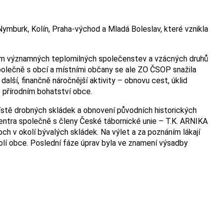
ymburk, Kolín, Praha-východ a Mladá Boleslav, které vznikla
ytem významných teplomilných společenstev a vzácných druhů
Společně s obcí a místními občany se ale ZO ČSOP snažila
alší, finančně náročnější aktivity – obnovu cest, úklid
 přírodním bohatství obce.
místě drobných skládek a obnovení původních historických
centra společně s členy České tábornické unie – T.K. ARNIKA
ch v okolí bývalých skládek. Na výlet a za poznáním lákají
kolí obce. Poslední fáze úprav byla ve znamení výsadby