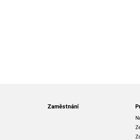
Zaměstnání
P
Na
Z
Z