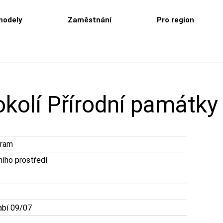
modely
Zaměstnání
Pro region
 okolí Přírodní památky
gram
ního prostředí
bí 09/07