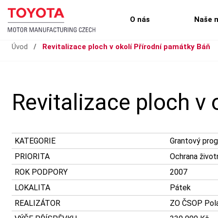
O nás
Naše 
Úvod
/
Revitalizace ploch v okolí Přírodní památky Báň
Revitalizace ploch v
KATEGORIE
Grantový pro
PRIORITA
Ochrana život
ROK PODPORY
2007
LOKALITA
Pátek
REALIZÁTOR
ZO ČSOP Pola