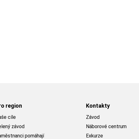
ro region
Kontakty
še cíle
Závod
elený závod
Náborové centrum
aměstnanci pomáhají
Exkurze