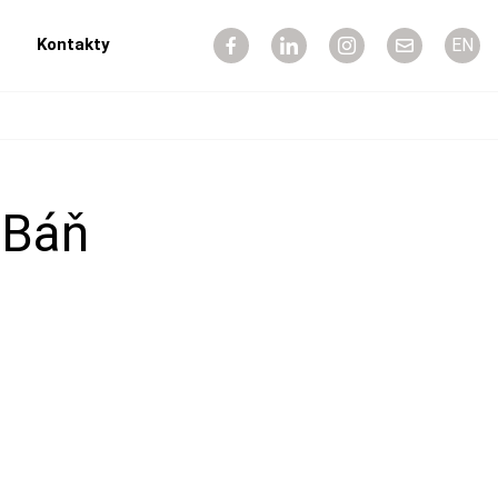
Kontakty
EN
 Báň