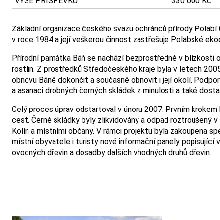
VÝŠE PŘÍSPĚVKU
330 000 Kč
Základní organizace českého svazu ochránců přírody Polabí 
v roce 1984 a její veškerou činnost zastřešuje Polabské eko
Přírodní památka Báň se nachází bezprostředně v blízkosti 
rostlin. Z prostředků Středočeského kraje byla v letech 200
obnovu Báně dokončit a současně obnovit i její okolí. Podpora
a asanaci drobných černých skládek z minulosti a také dost
Celý proces úprav odstartoval v únoru 2007. Prvním krokem b
cest. Černé skládky byly zlikvidovány a odpad roztroušený v
Kolín a místními občany. V rámci projektu byla zakoupena spe
místní obyvatele i turisty nové informační panely popisujíc
ovocných dřevin a dosadby dalších vhodných druhů dřevin.