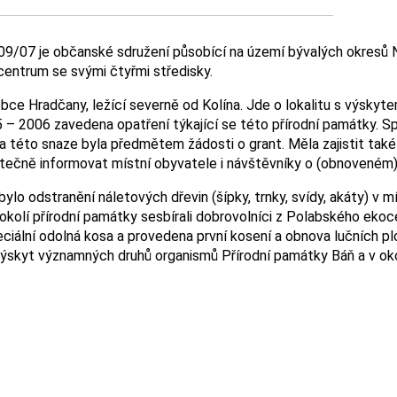
09/07 je občanské sdružení působící na území bývalých okresů N
centrum se svými čtyřmi středisky.
obce Hradčany, ležící severně od Kolína. Jde o lokalitu s výsk
5 – 2006 zavedena opatření týkající se této přírodní památky. 
 této snaze byla předmětem žádosti o grant. Měla zajistit také d
atečně informovat místní obyvatele i návštěvníky o (obnoveném)
ylo odstranění náletových dřevin (šípky, trnky, svídy, akáty) v 
 okolí přírodní památky sesbírali dobrovolníci z Polabského eko
ciální odolná kosa a provedena první kosení a obnova lučních plo
í výskyt významných druhů organismů Přírodní památky Báň a v o