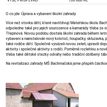
VÝŠE PŘÍSPĚVKU
130 000 Kč
O co jde: Úprava a vybavení školní zahrady
Více než stovka dětí, které navštěvují Mateřskou školu Bachm
odpoledne také pro jejich sourozence a kamarády třeba ze sí
Třepinová. Novou podobu dostala školní zahrada během letních
vybavení a nainstalován nový kolotoč, houpačky, skluzavka, p
také rodiče dětí. Společně vysázeli novou zeleň, upravili do
aktivity i společné aktivity s rodiči. Poměrně rozlehlou a no
třeba také dětské stezky odvahy nebo tradiční oblíbený táb
Na revitalizaci zahrady MŠ Bachmačská jsme přispěli částko