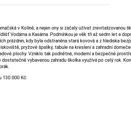
ačská v Kolíně, a nejen ony si začaly užívat zrevitalizovanou š
dlišť Vodárna a Kasárna. Podmínkou je věk tři až sedm let a dopr
 prázdnin, kdy byla odstraněna stará kovová a z hlediska bezpečn
ískoviště, pryžové špalíky, tabule na kreslení a zahradní domeče
padové plochy. Vzniklo tak podnětné, moderní a bezpečné prostře
vě dostatečně vybavenou zahradu školka využívá po celý rok. Kona
orák.
u 130 000 Kč.