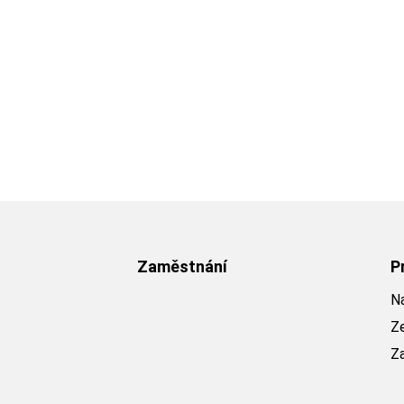
Zaměstnání
P
Na
Z
Z