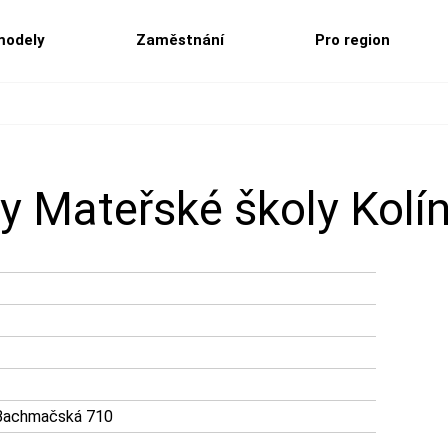
modely
Zaměstnání
Pro region
y Mateřské školy Kolí
 Bachmačská 710