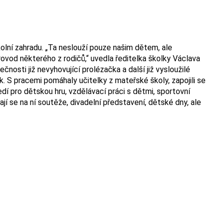
kolní zahradu. „Ta neslouží pouze našim dětem, ale
ovod některého z rodičů,“ uvedla ředitelka školky Václava
osti již nevyhovující prolézačka a další již vysloužilé
k. S pracemi pomáhaly učitelky z mateřské školy, zapojili se
dí pro dětskou hru, vzdělávací práci s dětmi, sportovní
jí se na ní soutěže, divadelní představení, dětské dny, ale