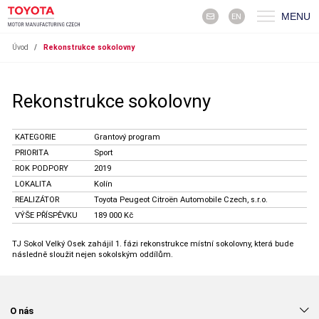
MENU
EN
Úvod
/
Rekonstrukce sokolovny
Rekonstrukce sokolovny
KATEGORIE
Grantový program
PRIORITA
Sport
ROK PODPORY
2019
LOKALITA
Kolín
REALIZÁTOR
Toyota Peugeot Citroën Automobile Czech, s.r.o.
VÝŠE PŘÍSPĚVKU
189 000 Kč
TJ Sokol Velký Osek zahájil 1. fázi rekonstrukce místní sokolovny, která bude
následně sloužit nejen sokolským oddílům.
O nás