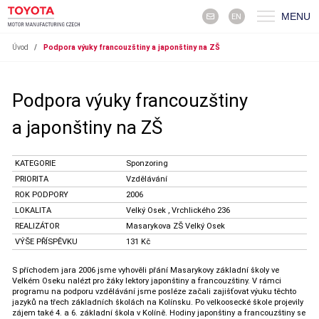
MENU
EN
Úvod
/
Podpora výuky francouzštiny a japonštiny na ZŠ
Podpora výuky francouzštiny
a japonštiny na ZŠ
KATEGORIE
Sponzoring
PRIORITA
Vzdělávání
ROK PODPORY
2006
LOKALITA
Velký Osek , Vrchlického 236
REALIZÁTOR
Masarykova ZŠ Velký Osek
VÝŠE PŘÍSPĚVKU
131 Kč
S příchodem jara 2006 jsme vyhověli přání Masarykovy základní školy ve
Velkém Oseku nalézt pro žáky lektory japonštiny a francouzštiny. V rámci
programu na podporu vzdělávání jsme posléze začali zajišťovat výuku těchto
jazyků na třech základních školách na Kolínsku. Po velkoosecké škole projevily
zájem také 4. a 6. základní škola v Kolíně. Hodiny japonštiny a francouzštiny se