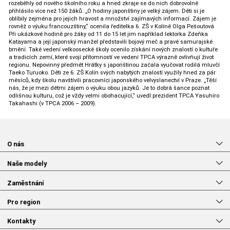
rozeběhly od nového školního roku a hned zkraje se do nich dobrovolně
přihlásilo více než 150 žáků. „O hodiny japonštiny je velký zájem. Děti si je
oblíbily zejména pro jejich hravost a množství zajímavých informací. Zájem je
rovněž o výuku francouzštiny,“ ocenila ředitelka 6. ZŠ v Kolíně Olga Pešoutová.
Při ukázkové hodině pro žáky od 11 do 15 let jim například lektorka Zdeňka
Katayama a její japonský manžel představili bojový meč a pravé samurajské
brnění. Také vedení velkoosecké školy ocenilo získání nových znalostí o kultuře
a tradicích zemí, které svojí přítomností ve vedení TPCA výrazně ovlivňují život
regionu. Nepovinný předmět Hrátky s japonštinou začala vyučovat rodilá mluvčí
Taeko Turuoko. Děti ze 6. ZŠ Kolín svých nabytých znalostí využily hned za pár
měsíců, kdy školu navštívili pracovníci japonského velvyslanectví v Praze. „Těší
nás, že je mezi dětmi zájem o výuku obou jazyků. Je to dobrá šance poznat
odlišnou kulturu, což je vždy velmi obohacující,“ uvedl prezident TPCA Yasuhiro
Takahashi (v TPCA 2006 – 2009).
O nás
Naše modely
Zaměstnání
Pro region
Kontakty